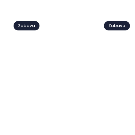
Poglej vse
Zabava
Zabava
Live @Ja
Festival ljubezni
Damjan G
06 avg. - 08 avg.
07 avg.