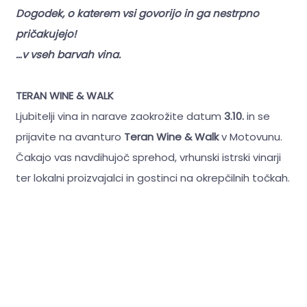
Dogodek, o katerem vsi govorijo in ga nestrpno
pričakujejo!
…v vseh barvah vina.
TERAN WINE & WALK
Ljubitelji vina in narave zaokrožite datum
3.10.
in se
prijavite na avanturo
Teran Wine & Walk
v Motovunu.
Čakajo vas navdihujoč sprehod, vrhunski istrski vinarji
ter lokalni proizvajalci in gostinci na okrepčilnih točkah.