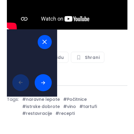
Glej na zemljevidu
Shrani
Deli
Tags:
#naravne lepote
#Počitnice
#istrske dobrote
#vino
#tartufi
#restavracije
#recepti