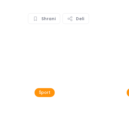
Shrani
Deli
Poglej v
Šport