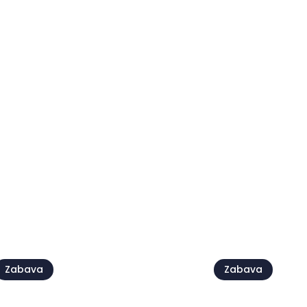
Sredozemski
Umag Run
mažoretnem
3 okt.
10 okt. - 11 okt.
ej vse
Zabava
Zabava