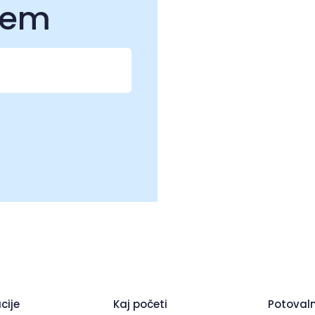
čem
cije
Kaj početi
Potovaln