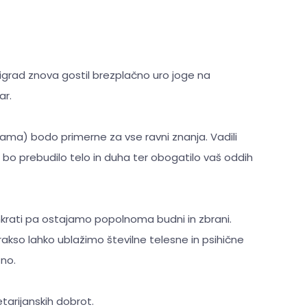
igrad znova gostil brezplačno uro joge na
ar.
jama) bodo primerne za vse ravni znanja. Vadili
 bo prebudilo telo in duha ter obogatilo vaš oddih
hkrati pa ostajamo popolnoma budni in zbrani.
rakso lahko ublažimo številne telesne in psihične
tno.
arijanskih dobrot.