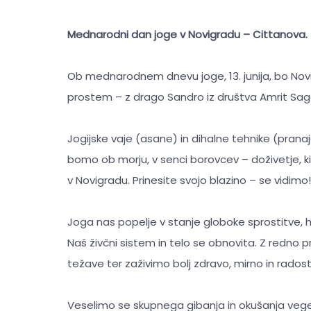
Mednarodni dan joge v Novigradu – Cittanova.
Ob mednarodnem dnevu joge, 13. junija, bo Nov
prostem – z drago Sandro iz društva Amrit Sag
Jogijske vaje (asane) in dihalne tehnike (prana
bomo ob morju, v senci borovcev – doživetje, ki
v Novigradu. Prinesite svojo blazino – se vidimo!
Joga nas popelje v stanje globoke sprostitve, 
Naš živčni sistem in telo se obnovita. Z redno p
težave ter zaživimo bolj zdravo, mirno in rados
Veselimo se skupnega gibanja in okušanja veget