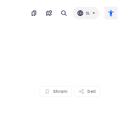
SL
Veliko besedilo
Obrni barvo
Črnobela
Shrani
Deli
Razmik med črkami
Razmik med vrsticami