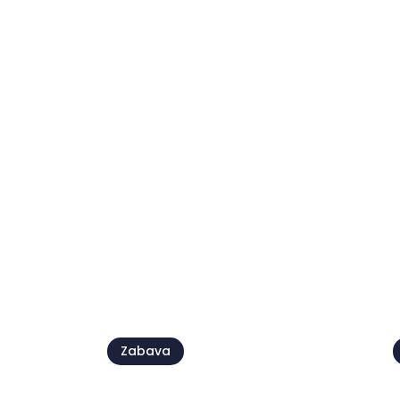
Epic Rides prvič prihaja
v Buje
05 sep.
0
Pogl
Zabava