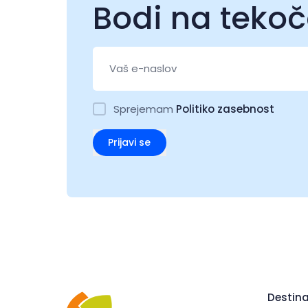
Bodi na teko
Sprejemam
Politiko zasebnost
Prijavi se
Destina