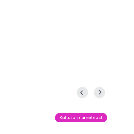
 pokal v
 športu
Alpen Adria Swim Cup
10 okt.
Kultura in umetnost