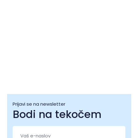
Festival ljubezni
Damjan G
06 avg. - 08 avg.
07 avg.
Prijavi se na newsletter
Bodi na tekočem