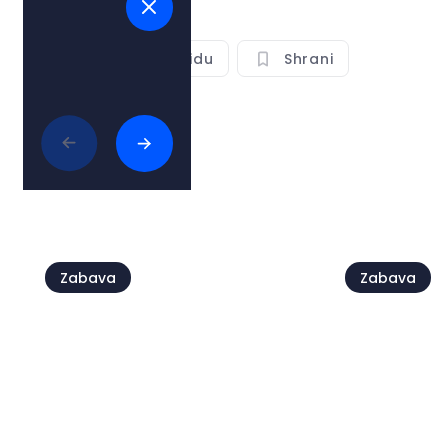
Glej na zemljevidu
Shrani
Deli
Poglej vse
Zabava
Zabava
Live @Ja