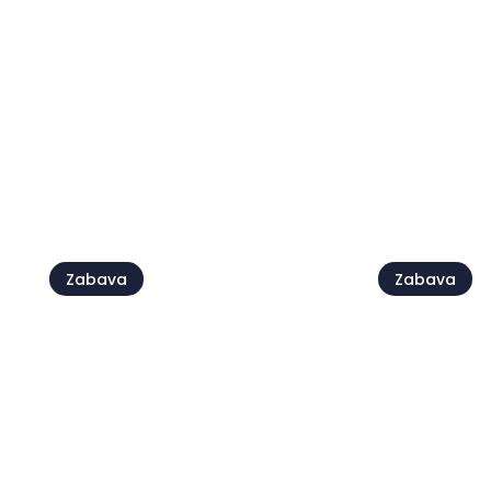
Festival ljubezni
Damjan G
06 avg. - 08 avg.
07 avg.
Poglej vse
Zabava
Zabava
Live @Ja