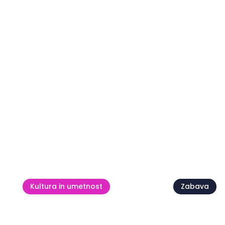
Piazza G
Bel Canto in Belvedere
Nights
11 avg.
15 avg.
Poglej vse
Kultura in umetnost
Zabava