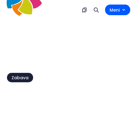
Meni
Zabava
Petek 14. avgust - 16. avgust
Brtonigla, Brtonigla
Zabava ob prazniku sv.
Roka