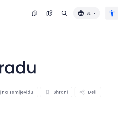
SL
Veliko besedilo
gradu
Obrni barvo
Črnobela
j na zemljevidu
Shrani
Deli
Razmik med črkami
Razmik med vrsticami