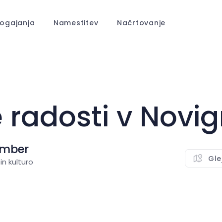
ogajanja
Namestitev
Načrtovanje
radosti v Novi
ember
Gle
in kulturo