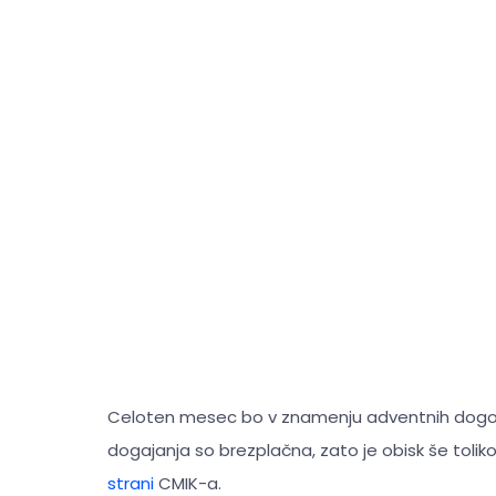
Celoten mesec bo v znamenju adventnih dogod
dogajanja so brezplačna, zato je obisk še toliko
strani
CMIK-a.