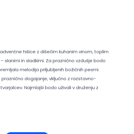
e adventne hišice z dišečim kuhanim vinom, toplim
– slanimi in sladkimi. Za praznično vzdušje bodo
spremljala melodija priljubljenih božičnih pesmi.
 praznično dogajanje, vključno z razstavno-
varjalcev. Najmlajši bodo uživali v druženju z
.
+1