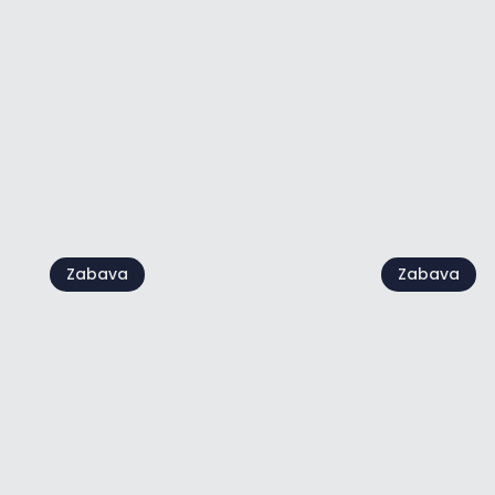
Kids' Day
Croatia F
09 avg.
22 avg.
Poglej vse
Zabava
Zabava
Live @Ja
Festival ljubezni
Damjan G