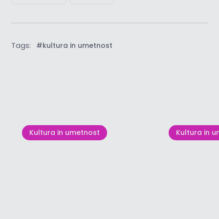
Tags:
#kultura in umetnost
Poglej vse
Kultura in umetnost
Kultura in 