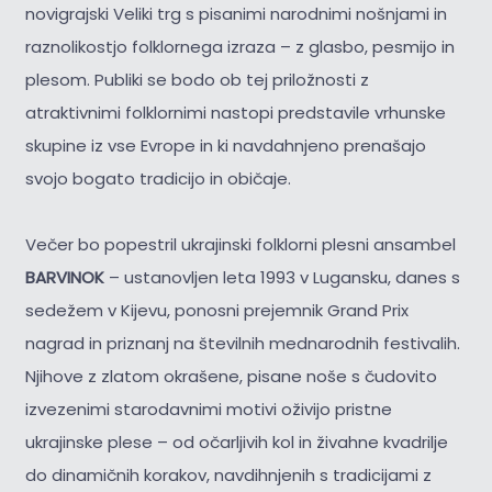
novigrajski Veliki trg s pisanimi narodnimi nošnjami in
raznolikostjo folklornega izraza – z glasbo, pesmijo in
plesom. Publiki se bodo ob tej priložnosti z
atraktivnimi folklornimi nastopi predstavile vrhunske
skupine iz vse Evrope in ki navdahnjeno prenašajo
svojo bogato tradicijo in običaje.
Večer bo popestril ukrajinski folklorni plesni ansambel
BARVINOK
– ustanovljen leta 1993 v Lugansku, danes s
sedežem v Kijevu, ponosni prejemnik Grand Prix
nagrad in priznanj na številnih mednarodnih festivalih.
Njihove z zlatom okrašene, pisane noše s čudovito
izvezenimi starodavnimi motivi oživijo pristne
ukrajinske plese – od očarljivih kol in živahne kvadrilje
do dinamičnih korakov, navdihnjenih s tradicijami z