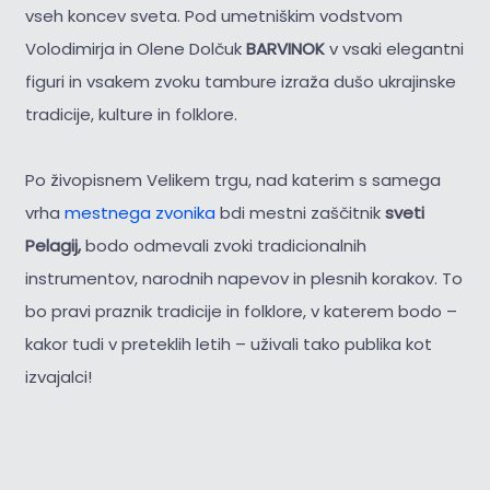
vseh koncev sveta. Pod umetniškim vodstvom
Volodimirja in Olene Dolčuk
BARVINOK
v vsaki elegantni
figuri in vsakem zvoku tambure izraža dušo ukrajinske
tradicije, kulture in folklore.
Po živopisnem Velikem trgu, nad katerim s samega
vrha
mestnega zvonika
bdi mestni zaščitnik
sveti
Pelagij,
bodo odmevali zvoki tradicionalnih
instrumentov, narodnih napevov in plesnih korakov. To
bo pravi praznik tradicije in folklore, v katerem bodo –
kakor tudi v preteklih letih – uživali tako publika kot
izvajalci!