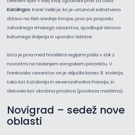
cerkveni vpliv v vsej svoji zgodovini prav za časa
Karolingov
. Karel Veliki je, ko je ustanovil edinstveno
državo na tleh srednje Evrope, prvo po propadu
zahodnega rimskega cesarstva, spodbujal obnovo
kulturnega življenja in uporabo latinice.
Istra je prva med hrvaškimi regijami prišla v stik z
novostmi na tedanjem evropskem prizorišču. V
frankovsko cesarstvo se je vključila konec 8. stoletja,
tako kot Katalonija in severozahodna Francija, in
delovala kot obrobna provinca (provincia maritima).
Novigrad – sedež nove
oblasti