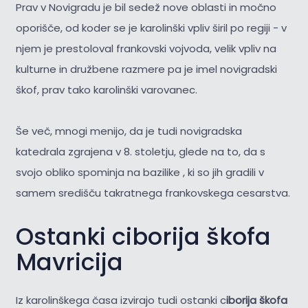
Prav v Novigradu je bil sedež nove oblasti in močno
oporišče, od koder se je karolinški vpliv širil po regiji - v
njem je prestoloval frankovski vojvoda, velik vpliv na
kulturne in družbene razmere pa je imel novigradski
škof, prav tako karolinški varovanec.
Še več, mnogi menijo, da je tudi novigradska
katedrala zgrajena v 8. stoletju, glede na to, da s
svojo obliko spominja na bazilike , ki so jih gradili v
samem središču takratnega frankovskega cesarstva.
Ostanki ciborija škofa
Mavricija
Iz karolinškega časa izvirajo tudi ostanki c
iborija škofa