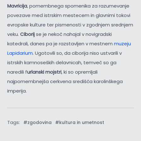
Mavricija
, pomembnega spomenika za razumevanje
povezave med istrskim mestecem in glavnimi tokovi
evropske kulture ter pismenosti v zgodnjem srednjem
veku.
Ciborij
se je nekoč nahajal v novigradski
katedrali, danes pa je razstavljen v mestnem
muzeju
Lapidarium.
Ugotovili so, da ciborija niso ustvarili v
istrskih kamnoseških delavnicah, temveč so ga
naredili f
urlanski mojstri
, ki so opremljali
najpomembnejša cerkvena središča karolinškega
imperija.
Tags:
#zgodovina
#kultura in umetnost