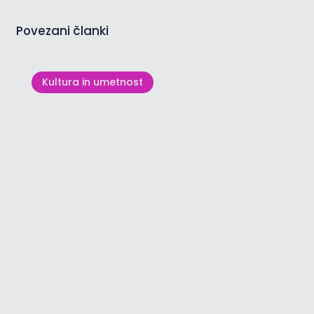
Povezani članki
Kultura in umetnost
Cerkev sv. Peregrina v
Zlatorogu: tisočletna zgodba ob