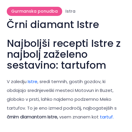
Gurmanska ponudba
Istra
Črni diamant Istre
Najboljši recepti Istre z
najbolj zaželeno
sestavino: tartufom
V zaledju
Istre
, sredi temnih, gostih gozdov, ki
obdajajo srednjeveški mesteci Motovun in Buzet,
globoko v prsti, lahko najdemo podzemno Meko
tartufov. To je eno izmed področij, najbogatejših s
črnim diamantom Istre,
vsem znanem kot
tartuf.