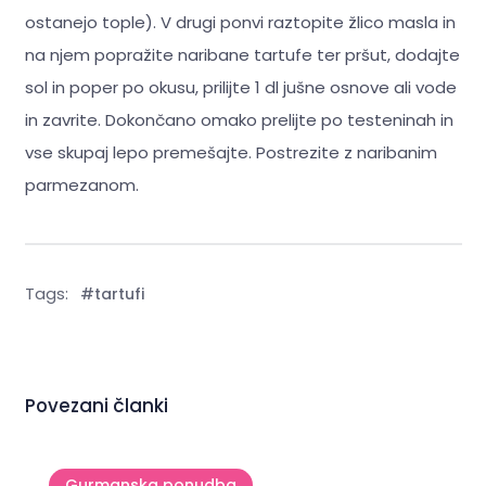
ostanejo tople). V drugi ponvi raztopite žlico masla in
na njem popražite naribane tartufe ter pršut, dodajte
sol in poper po okusu, prilijte 1 dl jušne osnove ali vode
in zavrite. Dokončano omako prelijte po testeninah in
vse skupaj lepo premešajte. Postrezite z naribanim
parmezanom.
Tags:
#tartufi
Povezani članki
Gurmanska ponudba