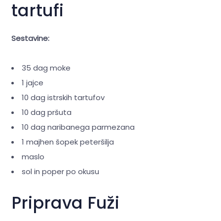
tartufi
Sestavine:
35 dag moke
1 jajce
10 dag istrskih tartufov
10 dag pršuta
10 dag naribanega parmezana
1 majhen šopek peteršilja
maslo
sol in poper po okusu
Priprava
Fuži