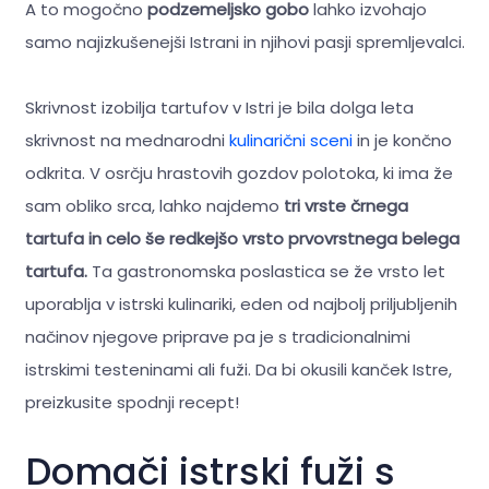
A to mogočno
podzemeljsko gobo
lahko izvohajo
samo najizkušenejši Istrani in njihovi pasji spremljevalci.
Skrivnost izobilja tartufov v Istri je bila dolga leta
skrivnost na mednarodni
kulinarični sceni
in je končno
odkrita. V osrčju hrastovih gozdov polotoka, ki ima že
sam obliko srca, lahko najdemo
tri vrste črnega
tartufa in celo še redkejšo vrsto prvovrstnega belega
tartufa.
Ta gastronomska poslastica se že vrsto let
uporablja v istrski kulinariki, eden od najbolj priljubljenih
načinov njegove priprave pa je s tradicionalnimi
istrskimi testeninami ali fuži. Da bi okusili kanček Istre,
preizkusite spodnji recept!
Domači istrski fuži s