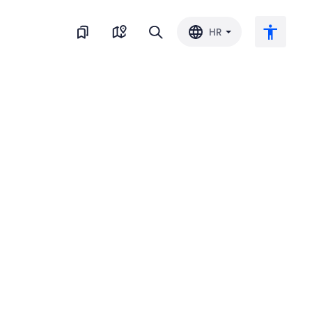
HR
Veliki tekst
Invertiraj boju
Crno-bijelo
Razmak slova
Razmak redova