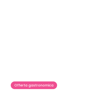
I migliori vini e la cucina più
gustosa dell'Istria abbinati tra
loro
Offerta gastronomica