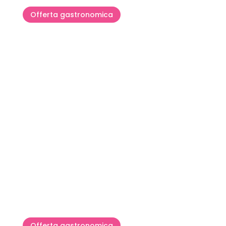
Offerta gastronomica
Strade del vino nel Istria
nordoccidentale
Offerta gastronomica