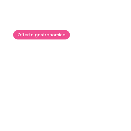
attraverso l’Istria
Offerta gastronomica
Ristorante Half 8