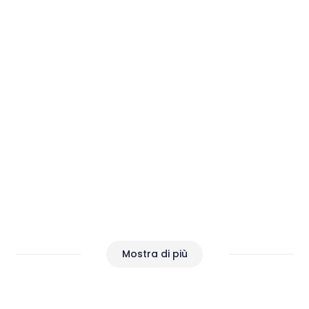
Malvasia, regina incontrastata
delle cantine istriane
Mostra di più