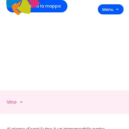
Esplora la mappa
Menu
Vino
Vino
Al giorno d'oggi il vino è un immancabile parte