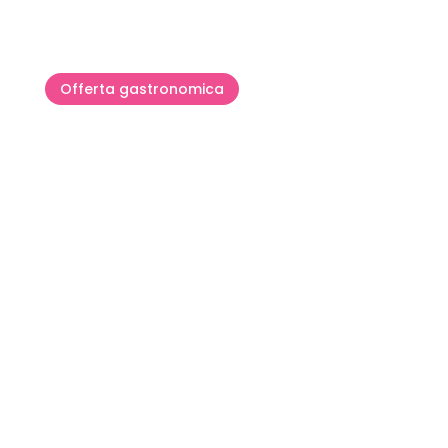
Offerta gastronomica
Specialità di pesce cittanovesi