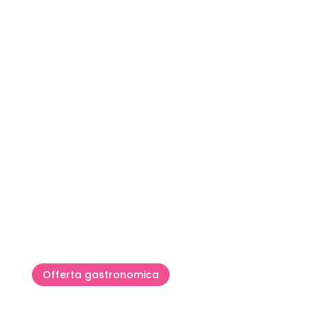
Moscato di Momiano - la perla
istriana dei vini
Offerta gastronomica