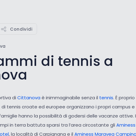
Condividi
ova
ammi di tennis a
nova
rtiva di
Cittanova
è inimmaginabile senza il
tennis
. È propri
 di tennis croate ed europee organizzano i propri campus e t
famiglie hanno la possibilità di godersi delle vacanze attive. 
mpi in terra battuta sparsi tra l’area circostante gli
Aminess 
otel
, la località di Carpignana e il
Aminess Maravea Camping