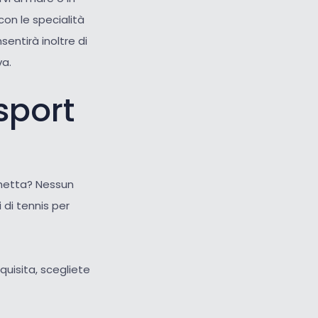
con le specialità
nsentirà inoltre di
va.
sport
hetta? Nessun
i di tennis per
uisita, scegliete