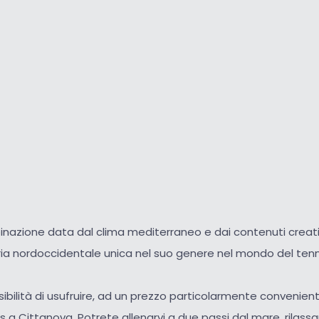
inazione data dal clima mediterraneo e dai contenuti creati
stria nordoccidentale unica nel suo genere nel mondo del tenn
ibilità di usufruire, ad un prezzo particolarmente conveniente,
s a Cittanova. Potrete allenarvi a due passi dal mare, rilassar