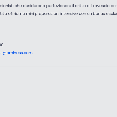
ssionisti che desiderano perfezionare il dritto o il rovescio pr
ita offriamo mini preparazioni intensive con un bonus esclusiv
00
ons@aminess.com