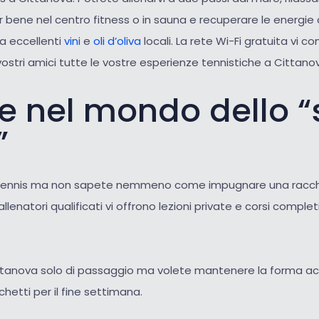
r bene nel centro fitness o in sauna e recuperare le energie 
 a eccellenti
vini
e
oli d’oliva
locali. La rete Wi-Fi gratuita vi co
vostri amici tutte le vostre esperienze tennistiche a Cittano
te nel mondo dello “
”
 tennis ma non sapete nemmeno come impugnare una racc
allenatori qualificati vi offrono lezioni private e corsi complet
ittanova solo di passaggio ma volete mantenere la forma acq
hetti per il fine settimana.