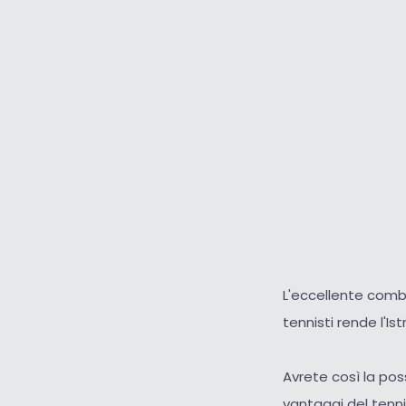
L'eccellente comb
tennisti rende l'I
Avrete così la poss
vantaggi del tenni