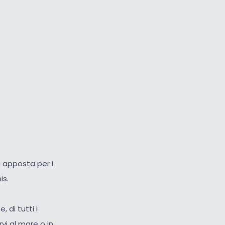
 apposta per i
is.
 di tutti i
vi al mare o in