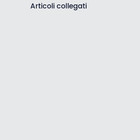
Articoli collegati
Club Motovun Off Road