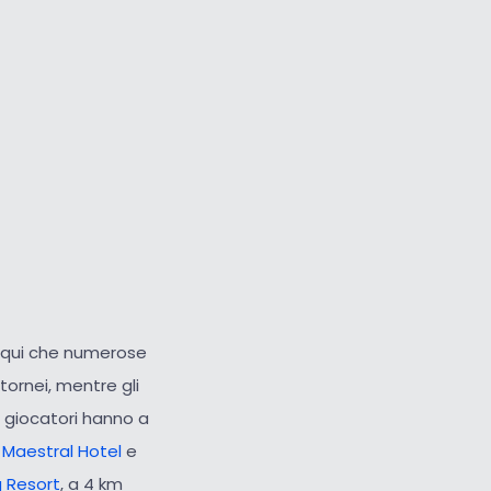
Cursore grande
Ripristina strumenti
o qui che numerose
ornei, mentre gli
I giocatori hanno a
Maestral Hotel
e
 Resort
, a 4 km