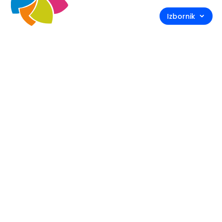
Izbornik
Za: 
Buje
Centar za
informacije
Pravo na pristup informacijama
Odluke
Natječaji
Iznajmljivači