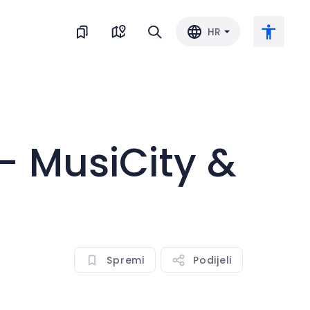
HR
Veliki tekst
- MusiCity &
Invertiraj boju
Crno-bijelo
Razmak slova
Spremi
Podijeli
Razmak redova