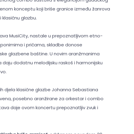
zbenom konceptu koji briše granice između žanrova
 klasičnu glazbu.
va MusiCity, nastale u prepoznatljivom etno-
m, toponimima i pričama, skladbe donose
rske glazbene baštine. U novim aranžmanima
 daju dodatnu melodijsku raskoš i harmonijsku
tvo.
h djela klasične glazbe Johanna Sebastiana
ovena, posebno aranžirane za orkestar i combo
ava daje ovom koncertu prepoznatljiv zvuk i