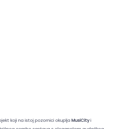
jekt koji na istoj pozornici okuplja
MusiCity
i
lektričnog combo sastava s elegancijom gudačkog