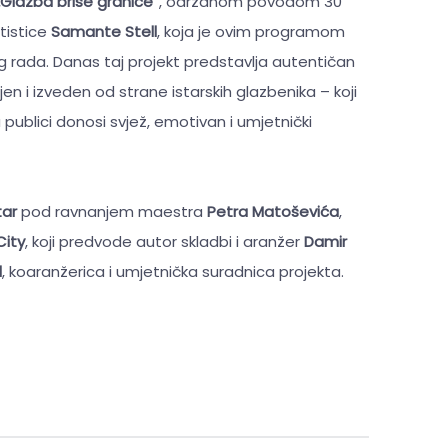
„Glazba briše granice“
, održanom povodom 30
tistice
Samante Stell
, koja je ovim programom
 rada. Danas taj projekt predstavlja autentičan
en i izveden od strane istarskih glazbenika – koji
ublici donosi svjež, emotivan i umjetnički
tar
pod ravnanjem maestra
Petra Matoševića
,
City
, koji predvode autor skladbi i aranžer
Damir
l
, koaranžerica i umjetnička suradnica projekta.