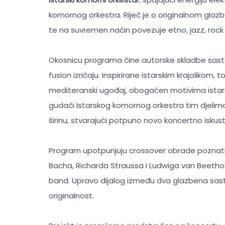
komornog orkestra. Riječ je o originalnom gla
te na suvremen način povezuje etno, jazz, rock i
Okosnicu programa čine autorske skladbe sasta
fusion izričaju. Inspirirane istarskim krajoliko
mediteranski ugođaj, obogaćen motivima ista
gudači Istarskog komornog orkestra tim djelima
širinu, stvarajući potpuno novo koncertno iskus
Program upotpunjuju crossover obrade poznati
Bacha, Richarda Straussa i Ludwiga van Beeth
band. Upravo dijalog između dva glazbena sast
originalnost.