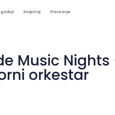
gađaji
Smještaj
Planiranje
de Music Nights 
orni orkestar