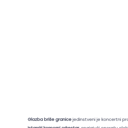
Glazba briše granice
jedinstveni je koncertni pro
Istarski komorni orkestar
, spajajući energiju e