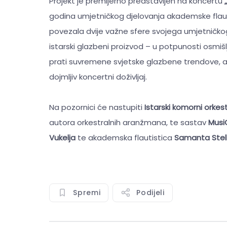
Projekt je premijerno predstavljen na koncertu
godina umjetničkog djelovanja akademske flau
povezala dvije važne sfere svojega umjetničkog
istarski glazbeni proizvod – u potpunosti osmišlj
prati suvremene svjetske glazbene trendove, a p
dojmljiv koncertni doživljaj.
Na pozornici će nastupiti
Istarski komorni orkes
autora orkestralnih aranžmana, te sastav
Musi
Vukelja
te akademska flautistica
Samanta Stel
Spremi
Podijeli