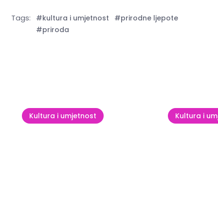
Tags:
#kultura i umjetnost
#prirodne ljepote
#priroda
Vidi sve
Kultura i umjetnost
Kultura i um
Mračne t
Kids' Day
motovun