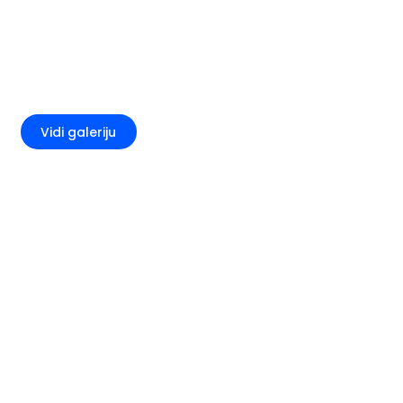
+5
Vidi galeriju