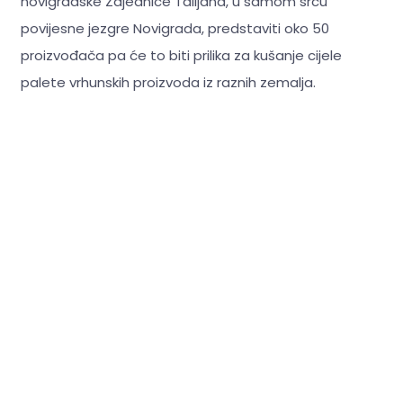
novigradske Zajednice Talijana, u samom srcu
povijesne jezgre Novigrada, predstaviti oko 50
proizvođača pa će to biti prilika za kušanje cijele
palete vrhunskih proizvoda iz raznih zemalja.