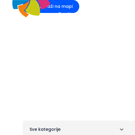
Istraži na mapi
Destinacije
Što raditi
Do
Trgovine i us
Sve kategorije