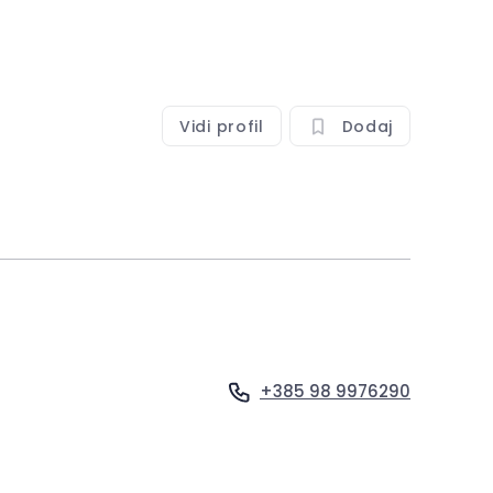
Veliki kursor
Resetiraj alate
Vidi profil
Dodaj
+385 98 9976290
Vidi profil