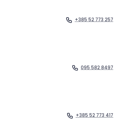
+385 52 773 257
Vidi profil
095 582 8497
Vidi profil
+385 52 773 417
Vidi profil