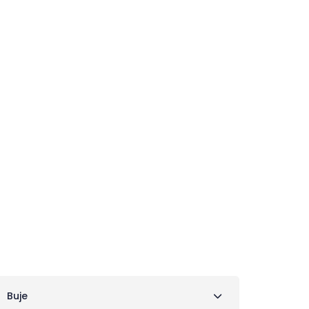
gađaji
Smještaj
Planiranje
luge
Buje