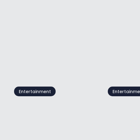
Live @Jazz Corner /
Die Wald
Damjan Grbac Trio
Dichtertr
07 Aug
07 Aug
Alle anzeigen
Entertainment
Entertainme