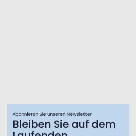
Live @Jazz Corner /
Die Wald
Damjan Grbac Trio
Dichtertr
07 Aug
07 Aug
Abonnieren Sie unseren Newsletter
Bleiben Sie auf dem
Laufenden