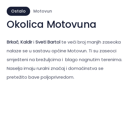
Ostalo
Motovun
Okolica Motovuna
Brkač
,
Kaldir
i
Sveti Bartol
te veći broj manjih zaseoka
nalaze se u sastavu općine Motovun. Ti su zaseoci
smješteni na brežuljcima i blago nagnutim terenima.
Naselja imaju ruralni značaj i domaćinstva se
pretežito bave poljoprivredom.