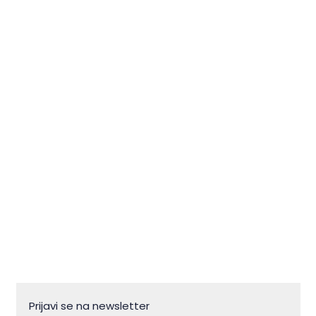
Zlatna koza u bojama
sjeverozapadne Istre
Prijavi se na newsletter