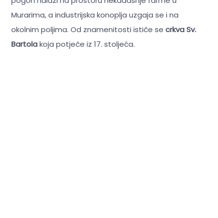
pogon nalazi na prostoru nekadašnje farme u
Murarima, a industrijska konoplja uzgaja se i na
okolnim poljima. Od znamenitosti ističe se
crkva Sv.
Bartola
koja potječe iz 17. stoljeća.