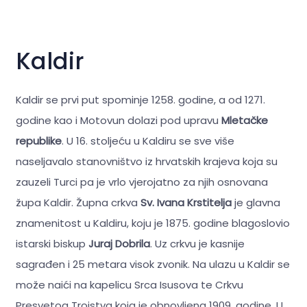
Kaldir
Kaldir se prvi put spominje 1258. godine, a od 1271.
godine kao i Motovun dolazi pod upravu
Mletačke
republike
. U 16. stoljeću u Kaldiru se sve više
naseljavalo stanovništvo iz hrvatskih krajeva koja su
zauzeli Turci pa je vrlo vjerojatno za njih osnovana
župa Kaldir. Župna crkva
Sv. Ivana Krstitelja
je glavna
znamenitost u Kaldiru, koju je 1875. godine blagoslovio
istarski biskup
Juraj Dobrila
. Uz crkvu je kasnije
sagrađen i 25 metara visok zvonik. Na ulazu u Kaldir se
može naići na kapelicu Srca Isusova te Crkvu
Presvetog Trojstva koja je obnovljena 1909. godine. U