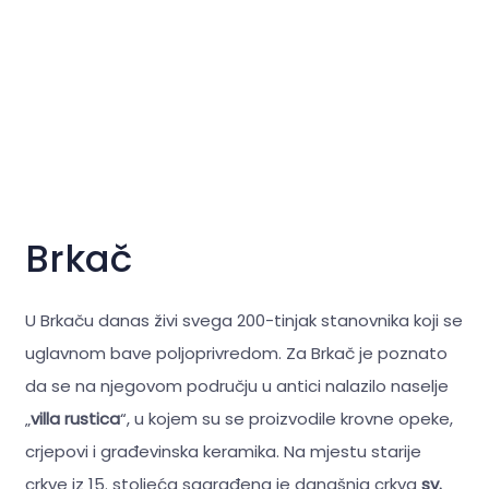
Brkač
U Brkaču danas živi svega 200-tinjak stanovnika koji se
uglavnom bave poljoprivredom. Za Brkač je poznato
da se na njegovom području u antici nalazilo naselje
„
villa rustica
“, u kojem su se proizvodile krovne opeke,
crjepovi i građevinska keramika. Na mjestu starije
crkve iz 15. stoljeća sagrađena je današnja crkva
sv.