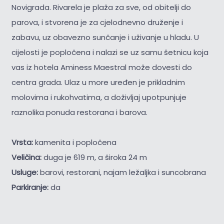
Novigrada. Rivarela je plaža za sve, od obitelji do
parova, i stvorena je za cjelodnevno druženje i
zabavu, uz obavezno sunčanje i uživanje u hladu. U
cijelosti je popločena i nalazi se uz samu šetnicu koja
vas iz hotela Aminess Maestral može dovesti do
centra grada. Ulaz u more uređen je prikladnim
molovima i rukohvatima, a doživljaj upotpunjuje
raznolika ponuda restorana i barova.
Vrsta:
kamenita i popločena
Veličina:
duga je 619 m, a široka 24 m
Usluge:
barovi, restorani, najam ležaljka i suncobrana
Parkiranje:
da