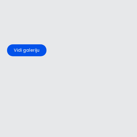
+4
Vidi galeriju