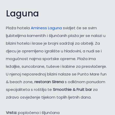
Laguna
Plaža hotela
Aminess Laguna
svidjet će se svim
ljubiteljima kamenitih i šljunčanih plaža jer se nalazi u
blizini hotela i krase je brojni sadržaji za obitelji. Za
djecu je opremljeno igralište u hladovini, a nudi se i
mogućnost najma sportske opreme. Plaža ima
ležaljke, suncobrane, tuševe i kabine za presvlačenje.
U njenoj neposrednoj blizini nalaze se Punto Mare fun
& beach zone,
restoran Sirena
s odličnom ponudom
specijaliteta s roštilja te
Smoothie & Fruit bar
za
zdravo osvježenje tijekom toplih ljetnih dana.
Vrsta:
popločena i šljunčana