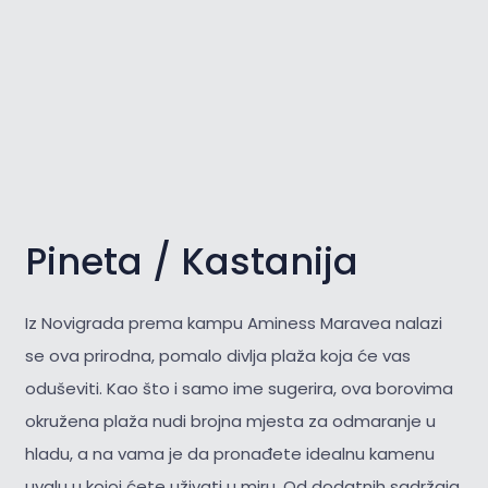
Pineta / Kastanija
Iz Novigrada prema kampu Aminess Maravea nalazi
se ova prirodna, pomalo divlja plaža koja će vas
oduševiti. Kao što i samo ime sugerira, ova borovima
okružena plaža nudi brojna mjesta za odmaranje u
hladu, a na vama je da pronađete idealnu kamenu
uvalu u kojoj ćete uživati u miru. Od dodatnih sadržaja