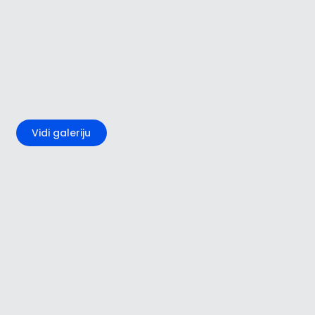
+3
Vidi galeriju