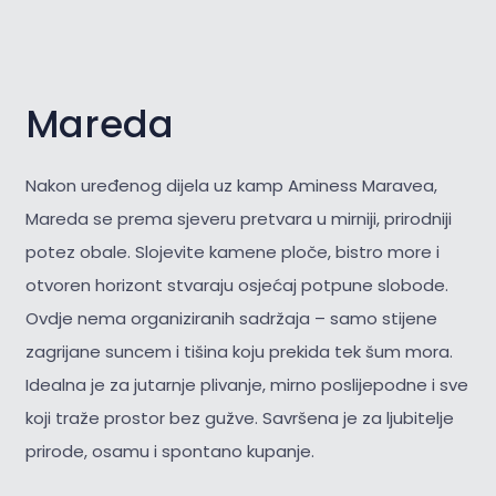
Mareda
Nakon uređenog dijela uz kamp Aminess Maravea,
Mareda se prema sjeveru pretvara u mirniji, prirodniji
potez obale. Slojevite kamene ploče, bistro more i
otvoren horizont stvaraju osjećaj potpune slobode.
Ovdje nema organiziranih sadržaja – samo stijene
zagrijane suncem i tišina koju prekida tek šum mora.
Idealna je za jutarnje plivanje, mirno poslijepodne i sve
koji traže prostor bez gužve. Savršena je za
ljubitelje
prirode, osamu i spontano kupanje.