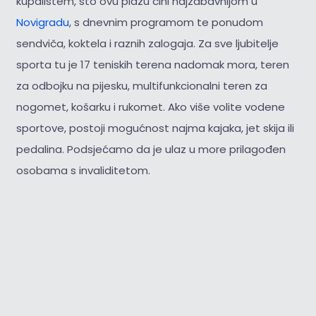
kupalištem, što ovu plažu čini najzabavnijom u
Novigradu
, s dnevnim programom te ponudom
sendviča, koktela i raznih zalogaja. Za sve ljubitelje
sporta tu je 17 teniskih terena nadomak mora, teren
za odbojku na pijesku, multifunkcionalni teren za
nogomet, košarku i rukomet. Ako više volite vodene
sportove, postoji mogućnost najma kajaka, jet skija ili
pedalina. Podsjećamo da je ulaz u more prilagođen
osobama s invaliditetom.