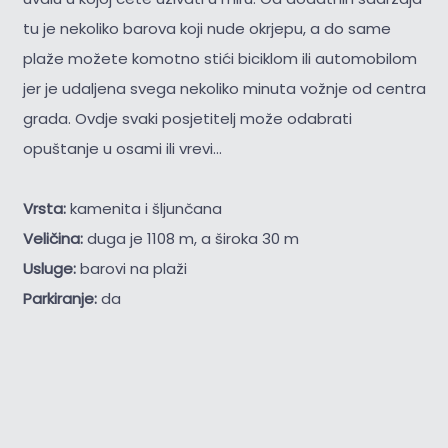
tu je nekoliko barova koji nude okrjepu, a do same
plaže možete komotno stići biciklom ili automobilom
jer je udaljena svega nekoliko minuta vožnje od centra
grada. Ovdje svaki posjetitelj može odabrati
opuštanje u osami ili vrevi...
Vrsta:
kamenita i šljunčana
Veličina:
duga je 1108 m, a široka 30 m
Usluge:
barovi na plaži
Parkiranje:
da