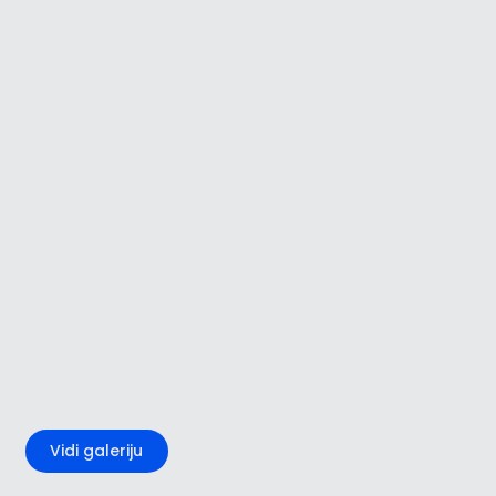
+3
Vidi galeriju