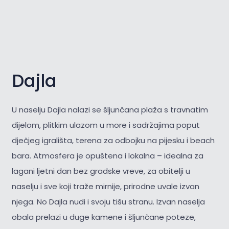
Dajla
U naselju Dajla nalazi se šljunčana plaža s travnatim
dijelom, plitkim ulazom u more i sadržajima poput
dječjeg igrališta, terena za odbojku na pijesku i beach
bara. Atmosfera je opuštena i lokalna – idealna za
lagani ljetni dan bez gradske vreve, za obitelji u
naselju i sve koji traže mirnije, prirodne uvale izvan
njega. No Dajla nudi i svoju tišu stranu. Izvan naselja
obala prelazi u duge kamene i šljunčane poteze,