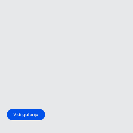
+5
Vidi galeriju