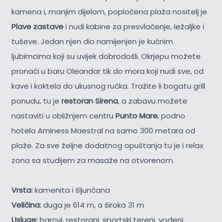
kamena i, manjim dijelom, popločena plaža nositelj je
Plave zastave
i nudi kabine za presvlačenje, ležaljke i
tuševe. Jedan njen dio namijenjen je kućnim
ljubimcima koji su uvijek dobrodošli. Okrjepu možete
pronaći u baru Oleandar tik do mora koji nudi sve, od
kave i koktela do ukusnog ručka. Tražite li bogatu grill
ponudu, tu je
restoran Sirena
, a zabavu možete
nastaviti u obližnjem centru
Punto Mare
, podno
hotela Aminess Maestral na samo 300 metara od
plaže. Za sve željne dodatnog opuštanja tu je i relax
zona sa studijem za masaže na otvorenom.
Vrsta:
kamenita i šljunčana
Veličina:
duga je 614 m, a široka 31 m
Usluge:
barovi, restorani, sportski tereni, vodeni