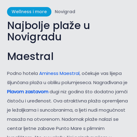
Wellness i more
Novigrad
Najbolje plaže u
Novigradu
Maestral
Podno hotela
Aminess Maestral
, očekuje vas lijepa
šljunčana plaža u obliku polumjeseca. Nagrađivana je
Plavom zastavom
dugi niz godina što dodatno jamči
čistoću i uređenost. Ova atraktivna plaža opremljena
je ležaljkama i suncobranima, a ljeti nudi mogućnost
masaža na otvorenom. Nadomak plaže nalazi se
centar ljetne zabave Punto Mare s plimnim