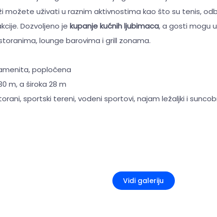
ži možete uživati u raznim aktivnostima kao što su tenis, odbo
cije. Dozvoljeno je
kupanje kućnih ljubimaca
, a gosti mogu už
toranima, lounge barovima i grill zonama.
kamenita, popločena
30 m, a široka 28 m
torani, sportski tereni, vodeni sportovi, najam ležaljki i sunco
+5
Vidi galeriju