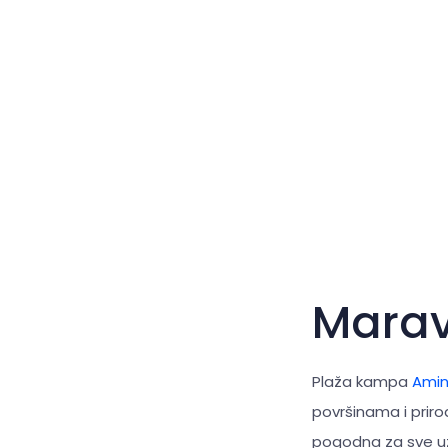
Mara
Plaža kampa
Amin
površinama i prir
pogodna za sve uzr