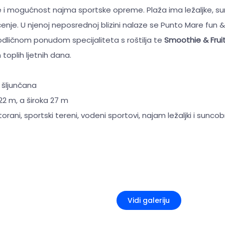
se i mogućnost najma sportske opreme. Plaža ima ležaljke, s
enje. U njenoj neposrednoj blizini nalaze se Punto Mare fun 
odličnom ponudom specijaliteta s roštilja te
Smoothie & Frui
toplih ljetnih dana.
 šljunčana
22 m, a široka 27 m
storani, sportski tereni, vodeni sportovi, najam ležaljki i sunco
+2
Vidi galeriju