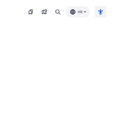
HR
Veliki tekst
Invertiraj boju
Crno-bijelo
Razmak slova
Razmak redova