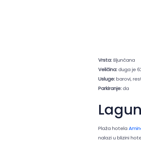
Vrsta:
šljunčana
Veličina:
duga je 6
Usluge:
barovi, res
Parkiranje:
da
Lagu
Plaža hotela
Amin
nalazi u blizini hot