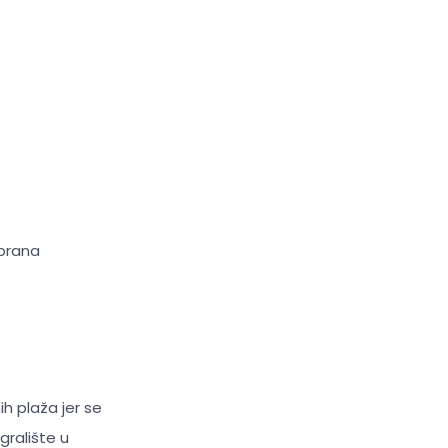
obrana
ih plaža jer se
igralište u