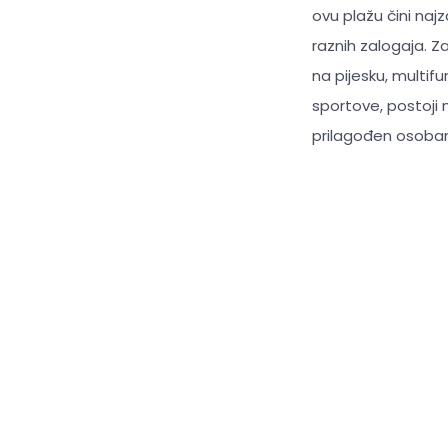
ovu plažu čini na
raznih zalogaja. Z
na pijesku, multif
sportove, postoji 
prilagođen osobam