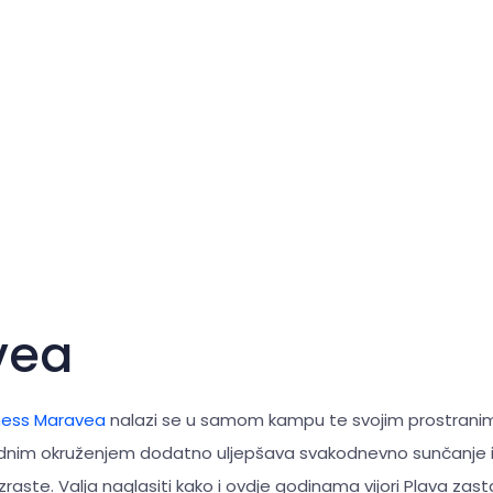
vea
ess Maravea
nalazi se u samom kampu te svojim prostrani
odnim okruženjem dodatno uljepšava svakodnevno sunčanje i 
aste. Valja naglasiti kako i ovdje godinama vijori Plava zast