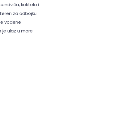
ndviča, koktela i
, teren za odbojku
ite vodene
a je ulaz u more