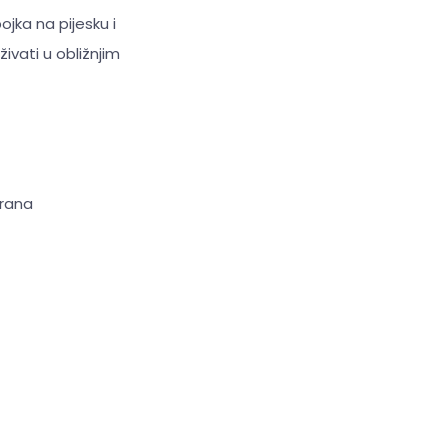
jka na pijesku i
ivati u obližnjim
brana