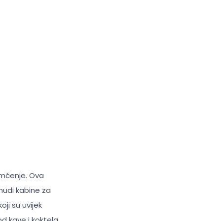
amćenje. Ova
 nudi kabine za
ji su uvijek
d kave i koktela