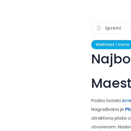
Spremi
Wellness i more
Najbo
Maest
Podno hotela
Ami
Nagrađivana je
Pl
atraktivna plaža 
otvorenom. Nadoma