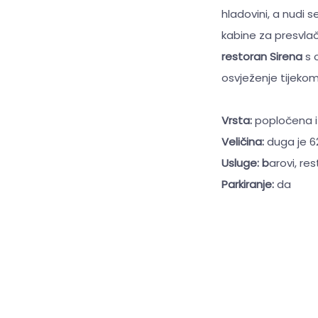
hladovini, a nudi 
kabine za presvlač
restoran Sirena
s 
osvježenje tijekom 
Vrsta:
popločena i
Veličina:
duga je 6
Usluge: b
arovi, re
Parkiranje:
da