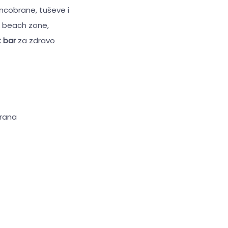
uncobrane, tuševe i
& beach zone,
t bar
za zdravo
brana