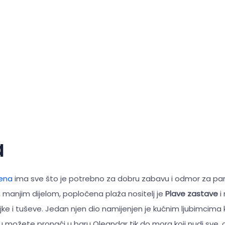
a
rena
ima sve što je potrebno za dobru zabavu i odmor za p
 manjim dijelom, popločena plaža nositelj je
Plave zastave
i
jke i tuševe. Jedan njen dio namijenjen je kućnim ljubimcima ko
u možete pronaći u baru Oleandar tik do mora koji nudi sve, o