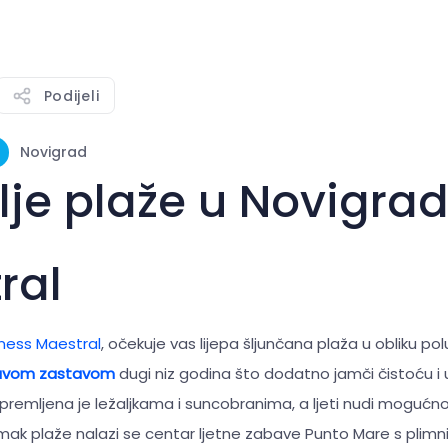
Podijeli
Novigrad
lje plaže u Novigra
ral
ness Maestral
, očekuje vas lijepa šljunčana plaža u obliku p
avom zastavom
dugi niz godina što dodatno jamči čistoću i
opremljena je ležaljkama i suncobranima, a ljeti nudi moguć
k plaže nalazi se centar ljetne zabave Punto Mare s plimn