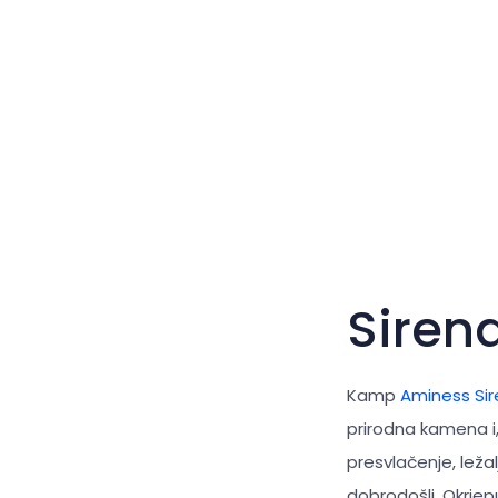
Siren
Kamp
Aminess Si
prirodna kamena i,
presvlačenje, ležal
dobrodošli. Okrjep