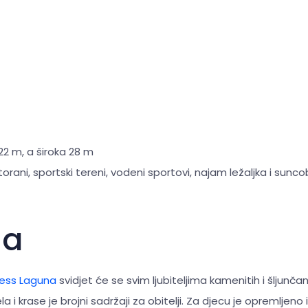
22 m, a široka 28 m
torani, sportski tereni, vodeni sportovi, najam ležaljka i sunc
na
ess Laguna
svidjet će se svim ljubiteljima kamenitih i šljunčan
ela i krase je brojni sadržaji za obitelji. Za djecu je opremljeno 