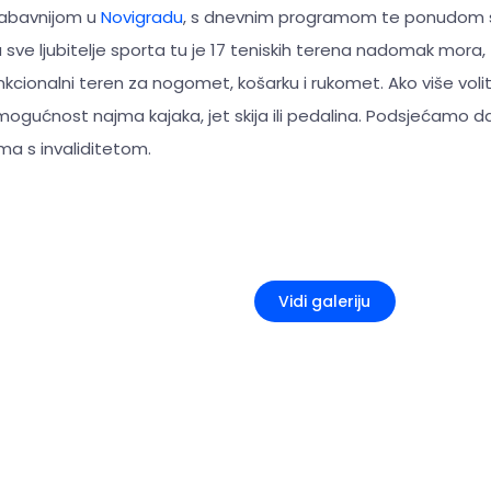
jzabavnijom u
Novigradu
, s dnevnim programom te ponudom se
a sve ljubitelje sporta tu je 17 teniskih terena nadomak mora
unkcionalni teren za nogomet, košarku i rukomet. Ako više vol
mogućnost najma kajaka, jet skija ili pedalina. Podsjećamo d
a s invaliditetom.
+5
Vidi galeriju