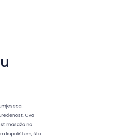
Veliki kursor
Resetiraj alate
du
olumjeseca.
 uređenost. Ova
nost masaža na
im kupalištem, što