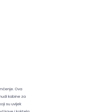
amćenje. Ova
 nudi kabine za
ji su uvijek
d kave i koktela