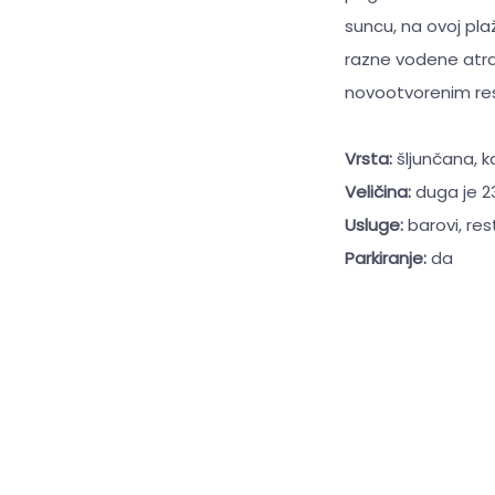
suncu, na ovoj pla
razne vodene atrak
novootvorenim res
Vrsta:
šljunčana, 
Veličina:
duga je 2
Usluge:
barovi, res
Parkiranje:
da