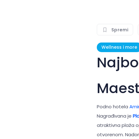
Spremi
Wellness i more
Najbo
Maest
Podno hotela
Ami
Nagrađivana je
Pl
atraktivna plaža 
otvorenom. Nadoma