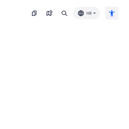
HR
Veliki tekst
Invertiraj boju
Crno-bijelo
Razmak slova
Razmak redova