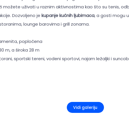
ži možete uživati u raznim aktivnostima kao što su tenis, odbo
cije. Dozvoljeno je
kupanje kućnih ljubimaca
, a gosti mogu už
toranima, lounge barovima i grill zonama.
kamenita, popločena
30 m, a široka 28 m
torani, sportski tereni, vodeni sportovi, najam ležaljki i sunco
+5
Vidi galeriju