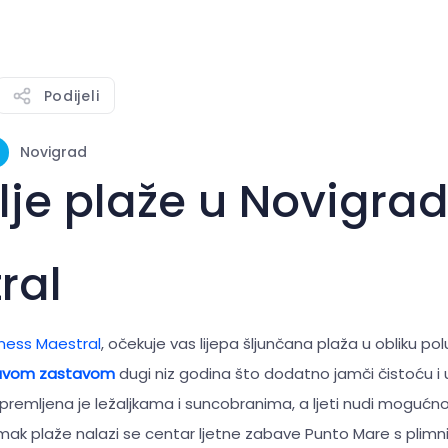
Podijeli
Novigrad
lje plaže u Novigra
ral
ness Maestral
, očekuje vas lijepa šljunčana plaža u obliku p
avom zastavom
dugi niz godina što dodatno jamči čistoću i
opremljena je ležaljkama i suncobranima, a ljeti nudi moguć
k plaže nalazi se centar ljetne zabave Punto Mare s plimn