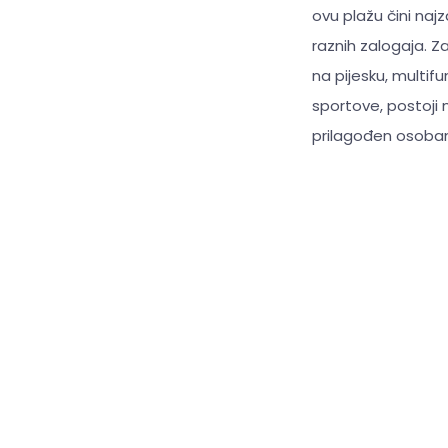
ovu plažu čini na
raznih zalogaja. Z
na pijesku, multif
sportove, postoji 
prilagođen osobam