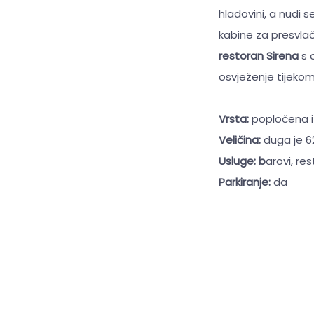
hladovini, a nudi 
kabine za presvlač
restoran Sirena
s 
osvježenje tijekom 
Vrsta:
popločena i
Veličina:
duga je 6
Usluge: b
arovi, re
Parkiranje:
da