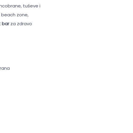
uncobrane, tuševe i
& beach zone,
t bar
za zdravo
brana