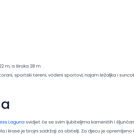
22 m, a široka 28 m
torani, sportski tereni, vodeni sportovi, najam ležaljka i sunc
na
ess Laguna
svidjet će se svim ljubiteljima kamenitih i šljunčan
ela i krase je brojni sadržaji za obitelji. Za djecu je opremljeno 