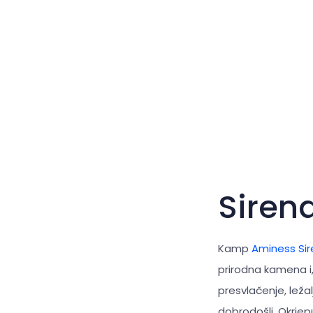
Siren
Kamp
Aminess Si
prirodna kamena i,
presvlačenje, ležal
dobrodošli. Okrjep