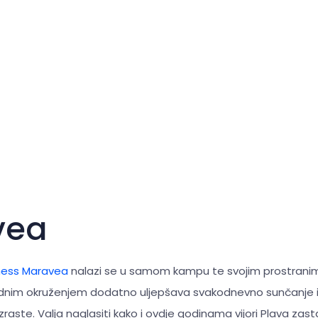
vea
ess Maravea
nalazi se u samom kampu te svojim prostrani
odnim okruženjem dodatno uljepšava svakodnevno sunčanje i 
aste. Valja naglasiti kako i ovdje godinama vijori Plava zast