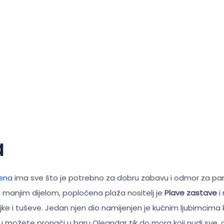
a
rena
ima sve što je potrebno za dobru zabavu i odmor za p
 manjim dijelom, popločena plaža nositelj je
Plave zastave
i
jke i tuševe. Jedan njen dio namijenjen je kućnim ljubimcima ko
u možete pronaći u baru Oleandar tik do mora koji nudi sve, o