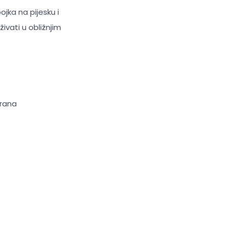
jka na pijesku i
ivati u obližnjim
brana