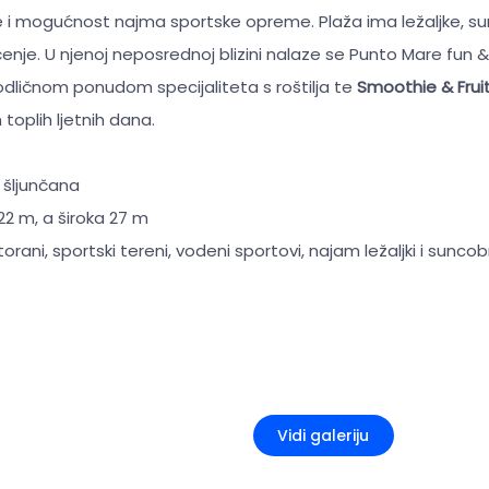
se i mogućnost najma sportske opreme. Plaža ima ležaljke, s
enje. U njenoj neposrednoj blizini nalaze se Punto Mare fun 
odličnom ponudom specijaliteta s roštilja te
Smoothie & Frui
toplih ljetnih dana.
 šljunčana
22 m, a široka 27 m
storani, sportski tereni, vodeni sportovi, najam ležaljki i sunco
+2
Vidi galeriju