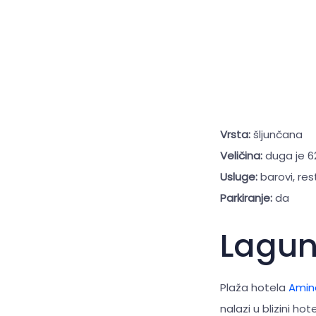
Vrsta:
šljunčana
Veličina:
duga je 6
Usluge:
barovi, res
Parkiranje:
da
Lagu
Plaža hotela
Amin
nalazi u blizini hot