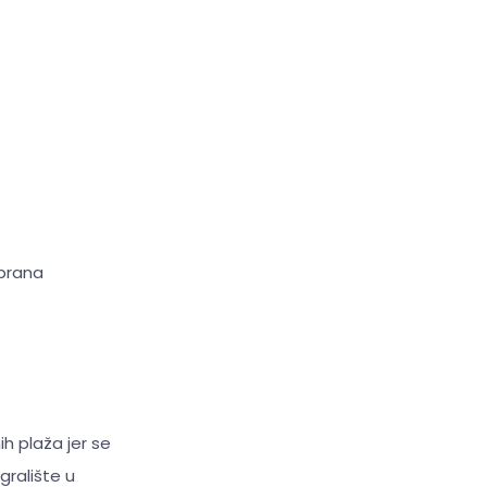
obrana
ih plaža jer se
igralište u