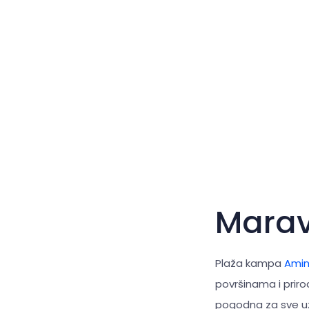
Mara
Plaža kampa
Amin
površinama i prir
pogodna za sve uzr