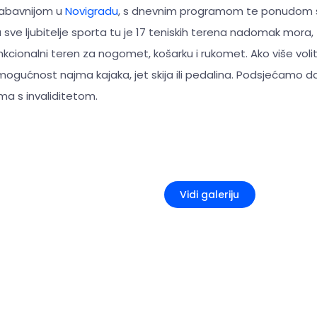
jzabavnijom u
Novigradu
, s dnevnim programom te ponudom se
a sve ljubitelje sporta tu je 17 teniskih terena nadomak mora
unkcionalni teren za nogomet, košarku i rukomet. Ako više vol
mogućnost najma kajaka, jet skija ili pedalina. Podsjećamo d
a s invaliditetom.
+5
Vidi galeriju