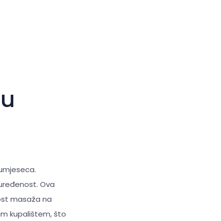
Veliki kursor
Resetiraj alate
du
olumjeseca.
 uređenost. Ova
nost masaža na
im kupalištem, što