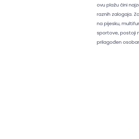
ovu plažu čini na
raznih zalogaja. Z
na pijesku, multif
sportove, postoji 
prilagođen osobam