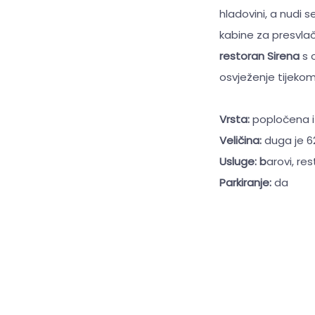
hladovini, a nudi 
kabine za presvlač
restoran Sirena
s 
osvježenje tijekom 
Vrsta:
popločena i
Veličina:
duga je 6
Usluge: b
arovi, re
Parkiranje:
da