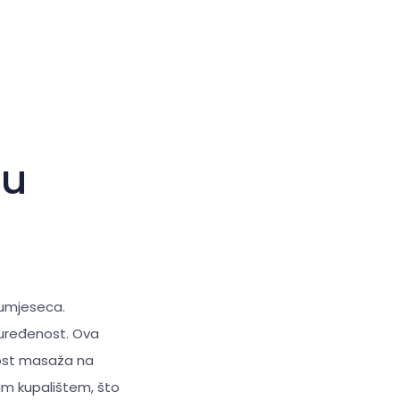
Veliki kursor
Resetiraj alate
du
olumjeseca.
 uređenost. Ova
nost masaža na
im kupalištem, što