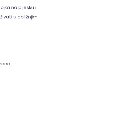
jka na pijesku i
ivati u obližnjim
brana