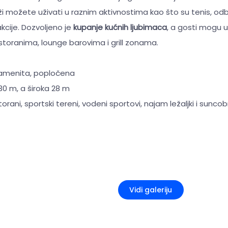
ži možete uživati u raznim aktivnostima kao što su tenis, odbo
cije. Dozvoljeno je
kupanje kućnih ljubimaca
, a gosti mogu už
toranima, lounge barovima i grill zonama.
kamenita, popločena
30 m, a široka 28 m
torani, sportski tereni, vodeni sportovi, najam ležaljki i sunco
+5
Vidi galeriju