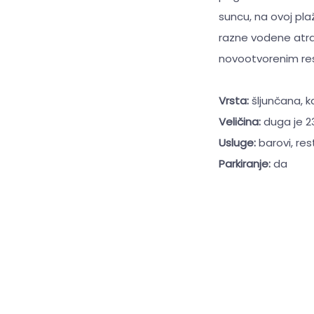
suncu, na ovoj pla
razne vodene atrak
novootvorenim res
Vrsta:
šljunčana, 
Veličina:
duga je 2
Usluge:
barovi, res
Parkiranje:
da