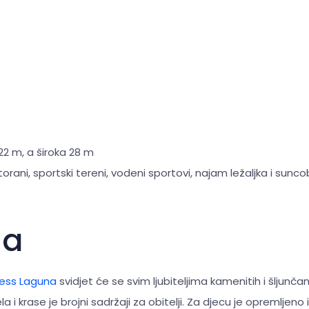
22 m, a široka 28 m
torani, sportski tereni, vodeni sportovi, najam ležaljka i sunc
na
ess Laguna
svidjet će se svim ljubiteljima kamenitih i šljunčan
ela i krase je brojni sadržaji za obitelji. Za djecu je opremljeno 