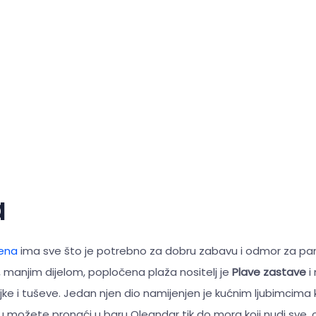
a
rena
ima sve što je potrebno za dobru zabavu i odmor za p
 manjim dijelom, popločena plaža nositelj je
Plave zastave
i
jke i tuševe. Jedan njen dio namijenjen je kućnim ljubimcima ko
u možete pronaći u baru Oleandar tik do mora koji nudi sve, o