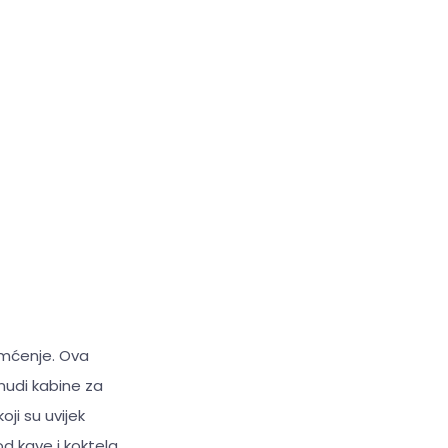
amćenje. Ova
 nudi kabine za
ji su uvijek
d kave i koktela