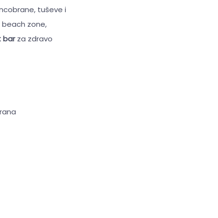
uncobrane, tuševe i
& beach zone,
t bar
za zdravo
brana