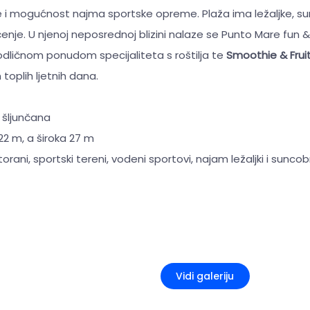
se i mogućnost najma sportske opreme. Plaža ima ležaljke, s
enje. U njenoj neposrednoj blizini nalaze se Punto Mare fun 
odličnom ponudom specijaliteta s roštilja te
Smoothie & Frui
toplih ljetnih dana.
 šljunčana
22 m, a široka 27 m
storani, sportski tereni, vodeni sportovi, najam ležaljki i sunco
+2
Vidi galeriju