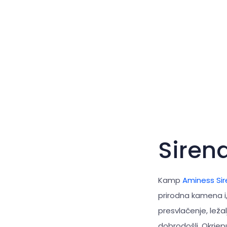
Siren
Kamp
Aminess Si
prirodna kamena i,
presvlačenje, ležal
dobrodošli. Okrjep