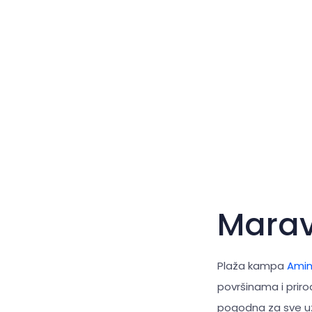
Mara
Plaža kampa
Amin
površinama i prir
pogodna za sve uzr