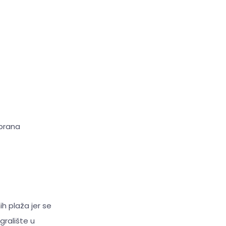
obrana
ih plaža jer se
igralište u