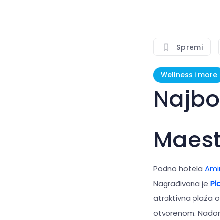
Spremi
Wellness i more
Najbo
Maest
Podno hotela
Ami
Nagrađivana je
Pl
atraktivna plaža 
otvorenom. Nadoma