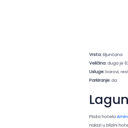
Vrsta:
šljunčana
Veličina:
duga je 6
Usluge:
barovi, res
Parkiranje:
da
Lagu
Plaža hotela
Amin
nalazi u blizini hot