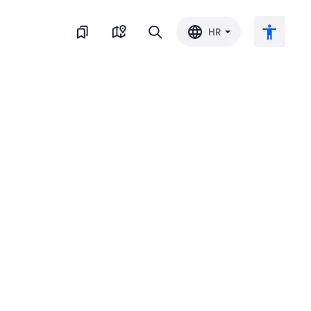
HR
Veliki tekst
Invertiraj boju
Crno-bijelo
Razmak slova
Razmak redova