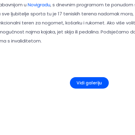
jzabavnijom u
Novigradu
, s dnevnim programom te ponudom se
a sve ljubitelje sporta tu je 17 teniskih terena nadomak mora
unkcionalni teren za nogomet, košarku i rukomet. Ako više vol
mogućnost najma kajaka, jet skija ili pedalina. Podsjećamo d
a s invaliditetom.
+5
Vidi galeriju