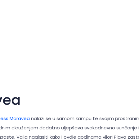
vea
ess Maravea
nalazi se u samom kampu te svojim prostrani
odnim okruženjem dodatno uljepšava svakodnevno sunčanje i 
aste. Valja naglasiti kako i ovdje godinama vijori Plava zast