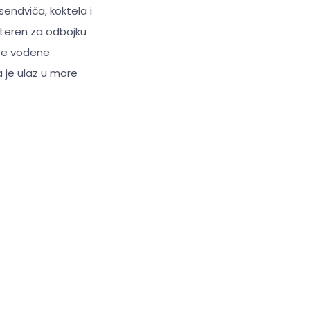
ndviča, koktela i
, teren za odbojku
ite vodene
a je ulaz u more