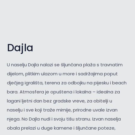
Dajla
U naselju Dajla nalazi se šljunčana plaža s travnatim
dijelom, plitkim ulazom u more i sadržajima poput
dječjeg igrališta, terena za odbojku na pijesku i beach
bara. Atmosfera je opuštena i lokalna – idealna za
lagani ljetni dan bez gradske vreve, za obitelji u
naselju i sve koji traže mirnije, prirodne uvale izvan
njega. No Dajla nudi i svoju tišu stranu. Izvan naselja
obala prelazi u duge kamene i šljunčane poteze,