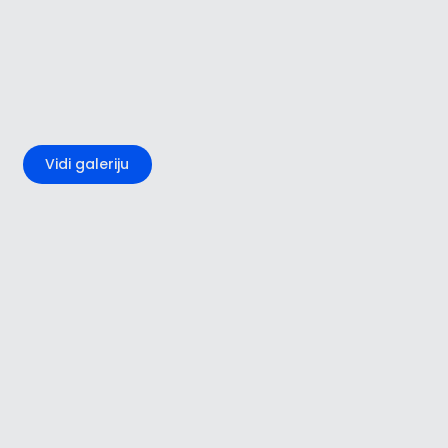
+4
Vidi galeriju