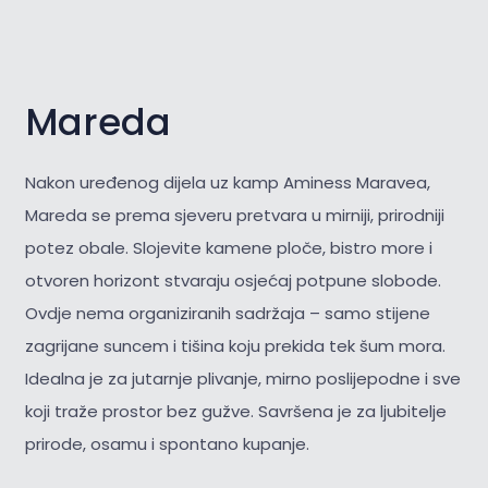
Mareda
Nakon uređenog dijela uz kamp Aminess Maravea,
Mareda se prema sjeveru pretvara u mirniji, prirodniji
potez obale. Slojevite kamene ploče, bistro more i
otvoren horizont stvaraju osjećaj potpune slobode.
Ovdje nema organiziranih sadržaja – samo stijene
zagrijane suncem i tišina koju prekida tek šum mora.
Idealna je za jutarnje plivanje, mirno poslijepodne i sve
koji traže prostor bez gužve. Savršena je za
ljubitelje
prirode, osamu i spontano kupanje.