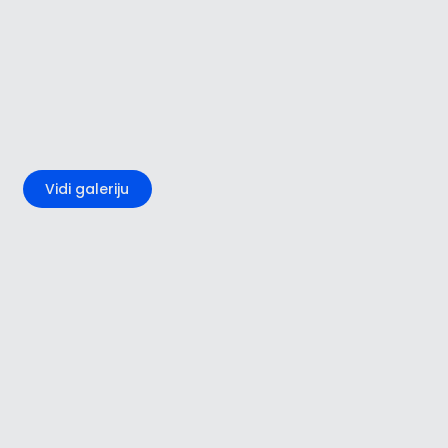
+3
Vidi galeriju