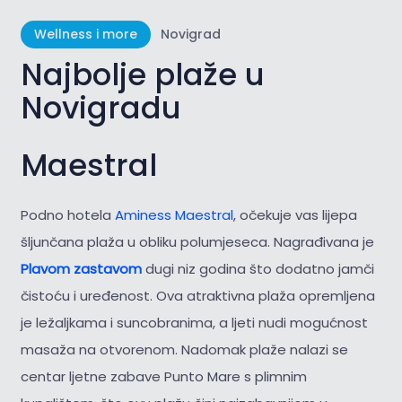
Wellness i more
Novigrad
Najbolje plaže u
Novigradu
Maestral
Podno hotela
Aminess Maestral
, očekuje vas lijepa
šljunčana plaža u obliku polumjeseca. Nagrađivana je
Plavom zastavom
dugi niz godina što dodatno jamči
čistoću i uređenost. Ova atraktivna plaža opremljena
je ležaljkama i suncobranima, a ljeti nudi mogućnost
masaža na otvorenom. Nadomak plaže nalazi se
centar ljetne zabave Punto Mare s plimnim