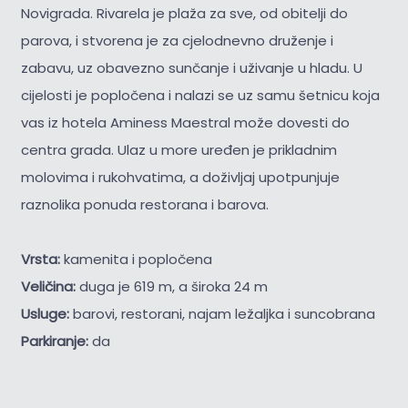
Novigrada. Rivarela je plaža za sve, od obitelji do
parova, i stvorena je za cjelodnevno druženje i
zabavu, uz obavezno sunčanje i uživanje u hladu. U
cijelosti je popločena i nalazi se uz samu šetnicu koja
vas iz hotela Aminess Maestral može dovesti do
centra grada. Ulaz u more uređen je prikladnim
molovima i rukohvatima, a doživljaj upotpunjuje
raznolika ponuda restorana i barova.
Vrsta:
kamenita i popločena
Veličina:
duga je 619 m, a široka 24 m
Usluge:
barovi, restorani, najam ležaljka i suncobrana
Parkiranje:
da