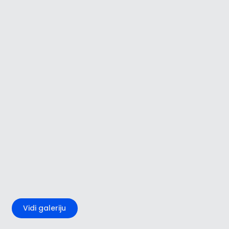
+3
Vidi galeriju