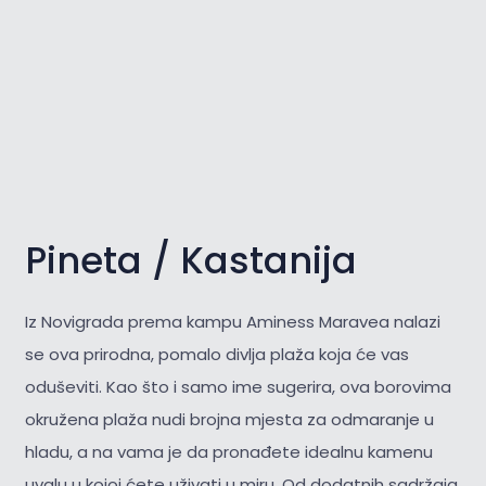
Pineta / Kastanija
Iz Novigrada prema kampu Aminess Maravea nalazi
se ova prirodna, pomalo divlja plaža koja će vas
oduševiti. Kao što i samo ime sugerira, ova borovima
okružena plaža nudi brojna mjesta za odmaranje u
hladu, a na vama je da pronađete idealnu kamenu
uvalu u kojoj ćete uživati u miru. Od dodatnih sadržaja