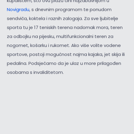
kupalištem, što ovu plažu čini najzabavnijom u
Novigradu
, s dnevnim programom te ponudom
sendviča, koktela i raznih zalogaja. Za sve ljubitelje
sporta tu je 17 teniskih terena nadomak mora, teren
za odbojku na pijesku, multifunkcionalni teren za
nogomet, košarku i rukomet. Ako više volite vodene
sportove, postoji mogućnost najma kajaka, jet skija ili
pedalina. Podsjećamo da je ulaz u more prilagođen
osobama s invaliditetom.