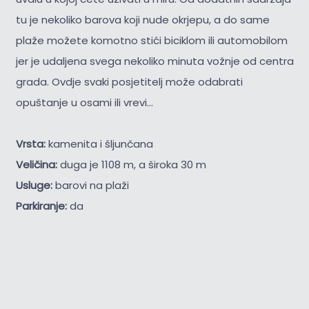
tu je nekoliko barova koji nude okrjepu, a do same
plaže možete komotno stići biciklom ili automobilom
jer je udaljena svega nekoliko minuta vožnje od centra
grada. Ovdje svaki posjetitelj može odabrati
opuštanje u osami ili vrevi...
Vrsta:
kamenita i šljunčana
Veličina:
duga je 1108 m, a široka 30 m
Usluge:
barovi na plaži
Parkiranje:
da