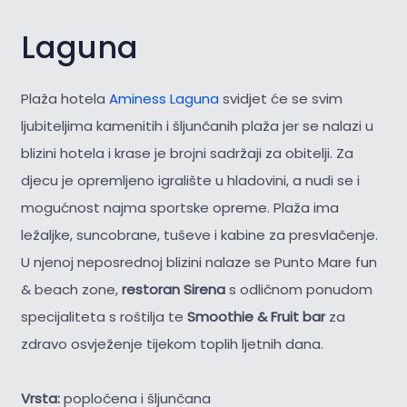
Laguna
Plaža hotela
Aminess Laguna
svidjet će se svim
ljubiteljima kamenitih i šljunčanih plaža jer se nalazi u
blizini hotela i krase je brojni sadržaji za obitelji. Za
djecu je opremljeno igralište u hladovini, a nudi se i
mogućnost najma sportske opreme. Plaža ima
ležaljke, suncobrane, tuševe i kabine za presvlačenje.
U njenoj neposrednoj blizini nalaze se Punto Mare fun
& beach zone,
restoran Sirena
s odličnom ponudom
specijaliteta s roštilja te
Smoothie & Fruit bar
za
zdravo osvježenje tijekom toplih ljetnih dana.
Vrsta:
popločena i šljunčana