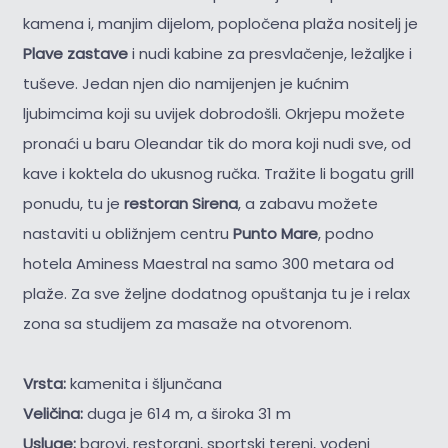
kamena i, manjim dijelom, popločena plaža nositelj je
Plave zastave
i nudi kabine za presvlačenje, ležaljke i
tuševe. Jedan njen dio namijenjen je kućnim
ljubimcima koji su uvijek dobrodošli. Okrjepu možete
pronaći u baru Oleandar tik do mora koji nudi sve, od
kave i koktela do ukusnog ručka. Tražite li bogatu grill
ponudu, tu je
restoran Sirena
, a zabavu možete
nastaviti u obližnjem centru
Punto Mare
, podno
hotela Aminess Maestral na samo 300 metara od
plaže. Za sve željne dodatnog opuštanja tu je i relax
zona sa studijem za masaže na otvorenom.
Vrsta:
kamenita i šljunčana
Veličina:
duga je 614 m, a široka 31 m
Usluge:
barovi, restorani, sportski tereni, vodeni