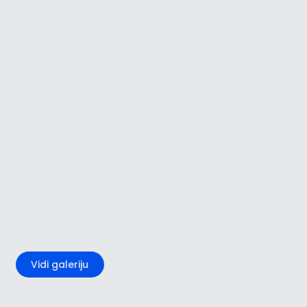
+5
Vidi galeriju