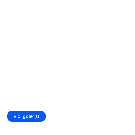
+5
Vidi galeriju