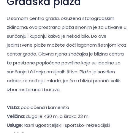
Gradska plaža
U samom centra grada, okružena starogradskim
zidinama, ova prostrana plaža sinonim je za uživanje u
sunčanju i kupanju kakvo je nekad bilo. Do ove
jedinstvene plaže možete doći laganom šetnjom kroz
centar grada. Glavna njena značajka je blizina centra
te prostrane popločene površine koje su idealne za
sunčanje i čitanje omiljenih štiva. Plaža je savršen
odabir za obitelji i mlade, jer će u blizini pronaći velik
izbor restorana i barova.
Vrsta:
popločena i kamenita
Veličina:
duga je 430 m, a široka 23 m
Usluge:
razni ugostiteljski i sportsko-rekreacijski