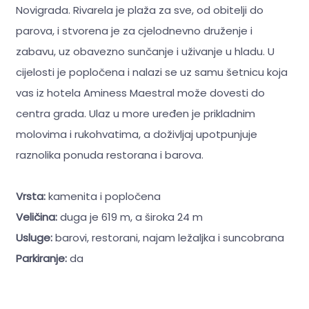
Novigrada. Rivarela je plaža za sve, od obitelji do
parova, i stvorena je za cjelodnevno druženje i
zabavu, uz obavezno sunčanje i uživanje u hladu. U
cijelosti je popločena i nalazi se uz samu šetnicu koja
vas iz hotela Aminess Maestral može dovesti do
centra grada. Ulaz u more uređen je prikladnim
molovima i rukohvatima, a doživljaj upotpunjuje
raznolika ponuda restorana i barova.
Vrsta:
kamenita i popločena
Veličina:
duga je 619 m, a široka 24 m
Usluge:
barovi, restorani, najam ležaljka i suncobrana
Parkiranje:
da