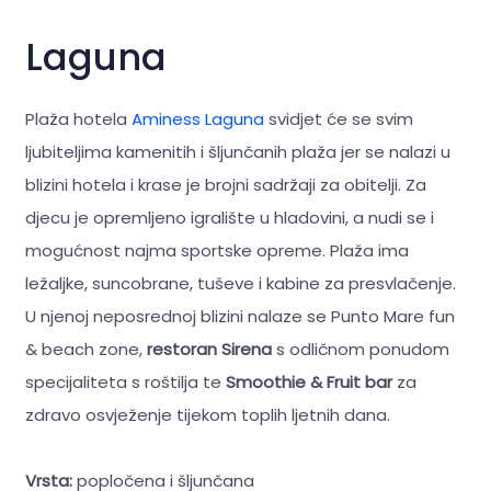
Laguna
Plaža hotela
Aminess Laguna
svidjet će se svim
ljubiteljima kamenitih i šljunčanih plaža jer se nalazi u
blizini hotela i krase je brojni sadržaji za obitelji. Za
djecu je opremljeno igralište u hladovini, a nudi se i
mogućnost najma sportske opreme. Plaža ima
ležaljke, suncobrane, tuševe i kabine za presvlačenje.
U njenoj neposrednoj blizini nalaze se Punto Mare fun
& beach zone,
restoran Sirena
s odličnom ponudom
specijaliteta s roštilja te
Smoothie & Fruit bar
za
zdravo osvježenje tijekom toplih ljetnih dana.
Vrsta:
popločena i šljunčana