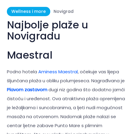
Wellness i more
Novigrad
Najbolje plaže u
Novigradu
Maestral
Podno hotela
Aminess Maestral
, očekuje vas lijepa
šljunčana plaža u obliku polumjeseca. Nagrađivana je
Plavom zastavom
dugi niz godina što dodatno jamči
čistoću i uređenost. Ova atraktivna plaža opremljena
je ležaljkama i suncobranima, a ljeti nudi mogućnost
masaža na otvorenom. Nadomak plaže nalazi se
centar ljetne zabave Punto Mare s plimnim