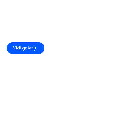
+4
Vidi galeriju