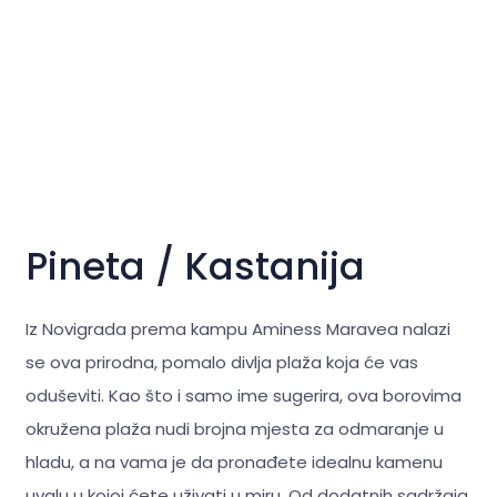
Pineta / Kastanija
Iz Novigrada prema kampu Aminess Maravea nalazi
se ova prirodna, pomalo divlja plaža koja će vas
oduševiti. Kao što i samo ime sugerira, ova borovima
okružena plaža nudi brojna mjesta za odmaranje u
hladu, a na vama je da pronađete idealnu kamenu
uvalu u kojoj ćete uživati u miru. Od dodatnih sadržaja