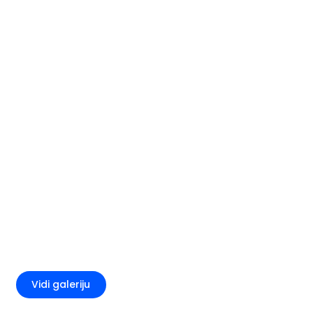
+3
Vidi galeriju