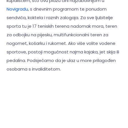
kupalištem, što ovu plažu čini najzabavnijom u
Novigradu
, s dnevnim programom te ponudom
sendviča, koktela i raznih zalogaja. Za sve ljubitelje
sporta tu je 17 teniskih terena nadomak mora, teren
za odbojku na pijesku, multifunkcionalni teren za
nogomet, košarku i rukomet. Ako više volite vodene
sportove, postoji mogućnost najma kajaka, jet skija ili
pedalina. Podsjećamo da je ulaz u more prilagođen
osobama s invaliditetom.