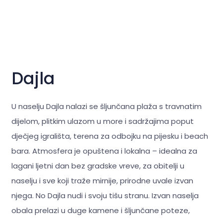
Dajla
U naselju Dajla nalazi se šljunčana plaža s travnatim
dijelom, plitkim ulazom u more i sadržajima poput
dječjeg igrališta, terena za odbojku na pijesku i beach
bara. Atmosfera je opuštena i lokalna – idealna za
lagani ljetni dan bez gradske vreve, za obitelji u
naselju i sve koji traže mirnije, prirodne uvale izvan
njega. No Dajla nudi i svoju tišu stranu. Izvan naselja
obala prelazi u duge kamene i šljunčane poteze,