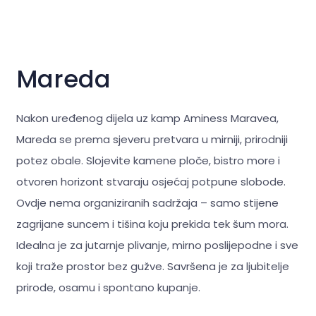
Mareda
Nakon uređenog dijela uz kamp Aminess Maravea,
Mareda se prema sjeveru pretvara u mirniji, prirodniji
potez obale. Slojevite kamene ploče, bistro more i
otvoren horizont stvaraju osjećaj potpune slobode.
Ovdje nema organiziranih sadržaja – samo stijene
zagrijane suncem i tišina koju prekida tek šum mora.
Idealna je za jutarnje plivanje, mirno poslijepodne i sve
koji traže prostor bez gužve. Savršena je za
ljubitelje
prirode, osamu i spontano kupanje.