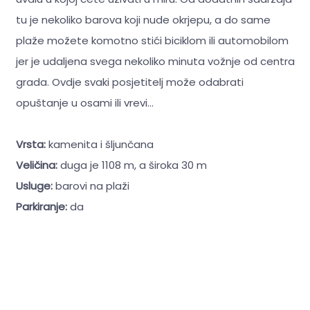
tu je nekoliko barova koji nude okrjepu, a do same
plaže možete komotno stići biciklom ili automobilom
jer je udaljena svega nekoliko minuta vožnje od centra
grada. Ovdje svaki posjetitelj može odabrati
opuštanje u osami ili vrevi...
Vrsta:
kamenita i šljunčana
Veličina:
duga je 1108 m, a široka 30 m
Usluge:
barovi na plaži
Parkiranje:
da