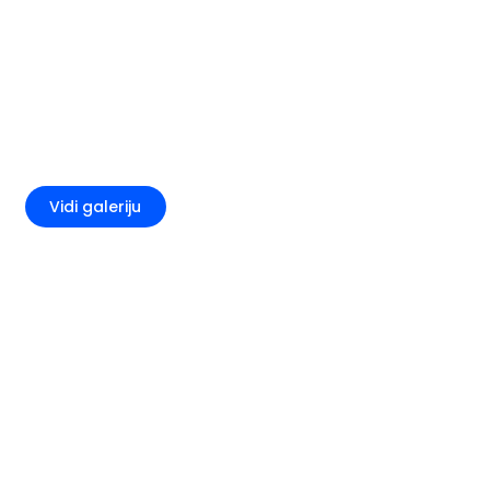
+3
Vidi galeriju