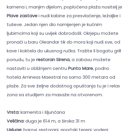
kamena i, manjim dijelom, popločena plaža nositelj je
Plave zastave
i nudi kabine za presvlačenje, ležaljke i
tuševe. Jedan njen dio namijenjen je kućnim
ljubimcima koji su uvijek dobrodošli. Okrjepu možete
pronaći u baru Oleandar tik do mora koji nudi sve, od
kave i koktela do ukusnog ručka. Tražite li bogatu grill
ponudu, tu je
restoran Sirena
, a zabavu možete
nastaviti u obližnjem centru
Punto Mare
, podno
hotela Aminess Maestral na samo 300 metara od
plaže. Za sve željne dodatnog opuštanja tu je i relax
zona sa studijem za masaže na otvorenom.
Vrsta:
kamenita i šljunčana
Veličina:
duga je 614 m, a široka 31 m
Usluge:
barovi, restorani, sportski tereni, vodeni