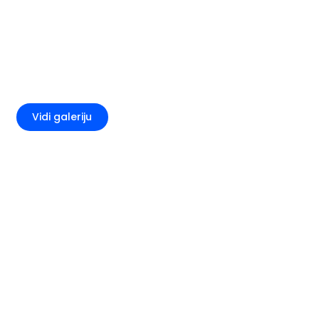
+4
Vidi galeriju