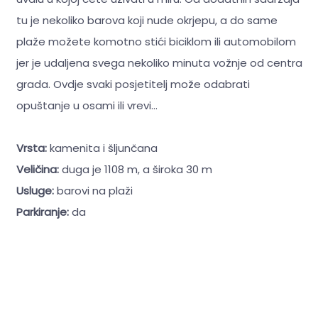
tu je nekoliko barova koji nude okrjepu, a do same
plaže možete komotno stići biciklom ili automobilom
jer je udaljena svega nekoliko minuta vožnje od centra
grada. Ovdje svaki posjetitelj može odabrati
opuštanje u osami ili vrevi...
Vrsta:
kamenita i šljunčana
Veličina:
duga je 1108 m, a široka 30 m
Usluge:
barovi na plaži
Parkiranje:
da