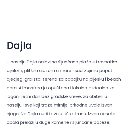
Dajla
U naselju Dajla nalazi se šljunčana plaža s travnatim
dijelom, plitkim ulazom u more i sadržajima poput
dječjeg igrališta, terena za odbojku na pijesku i beach
bara. Atmosfera je opuštena i lokalna – idealna za
lagani ljetni dan bez gradske vreve, za obitelji u
naselju i sve koji traže mirnije, prirodne uvale izvan
njega. No Dajla nudi i svoju tišu stranu. Izvan naselja
obala prelazi u duge kamene i šljunčane poteze,