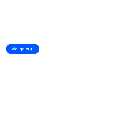
+3
Vidi galeriju