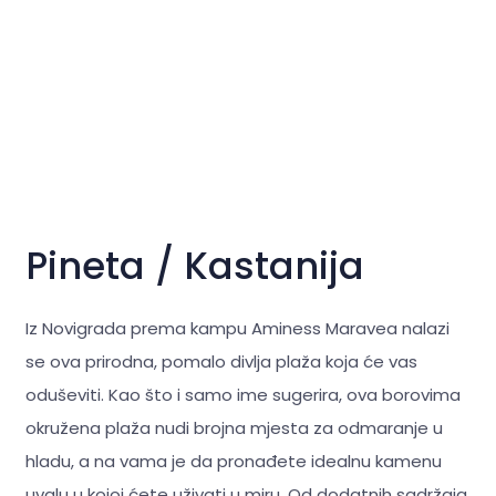
Pineta / Kastanija
Iz Novigrada prema kampu Aminess Maravea nalazi
se ova prirodna, pomalo divlja plaža koja će vas
oduševiti. Kao što i samo ime sugerira, ova borovima
okružena plaža nudi brojna mjesta za odmaranje u
hladu, a na vama je da pronađete idealnu kamenu
uvalu u kojoj ćete uživati u miru. Od dodatnih sadržaja