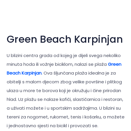
Green Beach Karpinjan
U blizini centra grada od kojeg je dijeli svega nekoliko
minuta hoda ili vožnje biciklom, nalazi se plaža
Green
Beach Karpinjan
. Ova šljunčana plaža idealna je za
obitelji s malom djecom zbog velike površine i plitkog
ulaza u more te borova koji je okružuju i čine prirodan
hlad. Uz plažu se nalaze kafići, slastičarnica i restoran,
a uživati možete i u sportskim sadržajima. U blizini su
tereni za nogomet, rukomet, tenis i košarku, a možete
i jednostavno sjesti na bicikl i provozati se.