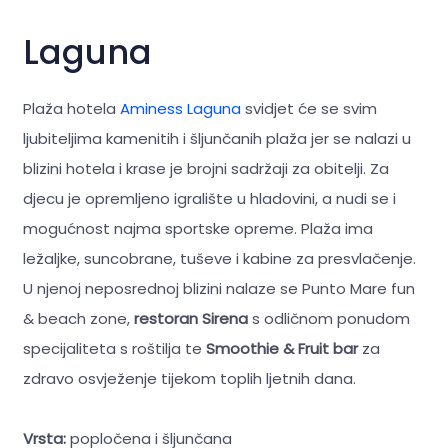
Laguna
Plaža hotela
Aminess Laguna
svidjet će se svim
ljubiteljima kamenitih i šljunčanih plaža jer se nalazi u
blizini hotela i krase je brojni sadržaji za obitelji. Za
djecu je opremljeno igralište u hladovini, a nudi se i
mogućnost najma sportske opreme. Plaža ima
ležaljke, suncobrane, tuševe i kabine za presvlačenje.
U njenoj neposrednoj blizini nalaze se Punto Mare fun
& beach zone,
restoran Sirena
s odličnom ponudom
specijaliteta s roštilja te
Smoothie & Fruit bar
za
zdravo osvježenje tijekom toplih ljetnih dana.
Vrsta:
popločena i šljunčana