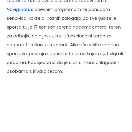
kupalištem, što ovu plažu čini najzabavnijom u
Novigradu
, s dnevnim programom te ponudom
sendviča, koktela i raznih zalogaja. Za sve ljubitelje
sporta tu je 17 teniskih terena nadomak mora, teren
za odbojku na pijesku, multifunkcionalni teren za
nogomet, košarku i rukomet. Ako više volite vodene
sportove, postoji mogućnost najma kajaka, jet skija ili
pedalina. Podsjećamo da je ulaz u more prilagođen
osobama s invaliditetom.