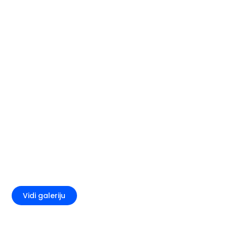
+5
Vidi galeriju