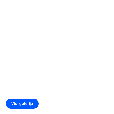
+3
Vidi galeriju