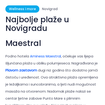
Wellness i more
Novigrad
Najbolje plaže u
Novigradu
Maestral
Podno hotela
Aminess Maestral
, očekuje vas lijepa
šljunčana plaža u obliku polumjeseca. Nagrađivana je
Plavom zastavom
dugi niz godina što dodatno jamči
čistoću i uređenost. Ova atraktivna plaža opremljena
je ležaljkama i suncobranima, a ljeti nudi mogućnost
masaža na otvorenom. Nadomak plaže nalazi se
centar ljetne zabave Punto Mare s plimnim