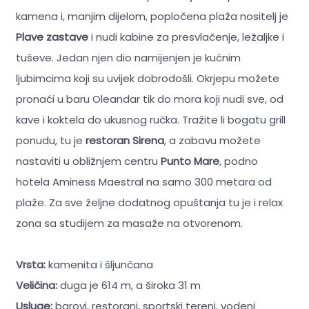
kamena i, manjim dijelom, popločena plaža nositelj je
Plave zastave
i nudi kabine za presvlačenje, ležaljke i
tuševe. Jedan njen dio namijenjen je kućnim
ljubimcima koji su uvijek dobrodošli. Okrjepu možete
pronaći u baru Oleandar tik do mora koji nudi sve, od
kave i koktela do ukusnog ručka. Tražite li bogatu grill
ponudu, tu je
restoran Sirena
, a zabavu možete
nastaviti u obližnjem centru
Punto Mare
, podno
hotela Aminess Maestral na samo 300 metara od
plaže. Za sve željne dodatnog opuštanja tu je i relax
zona sa studijem za masaže na otvorenom.
Vrsta:
kamenita i šljunčana
Veličina:
duga je 614 m, a široka 31 m
Usluge:
barovi, restorani, sportski tereni, vodeni