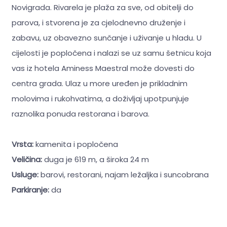
Novigrada. Rivarela je plaža za sve, od obitelji do
parova, i stvorena je za cjelodnevno druženje i
zabavu, uz obavezno sunčanje i uživanje u hladu. U
cijelosti je popločena i nalazi se uz samu šetnicu koja
vas iz hotela Aminess Maestral može dovesti do
centra grada. Ulaz u more uređen je prikladnim
molovima i rukohvatima, a doživljaj upotpunjuje
raznolika ponuda restorana i barova.
Vrsta:
kamenita i popločena
Veličina:
duga je 619 m, a široka 24 m
Usluge:
barovi, restorani, najam ležaljka i suncobrana
Parkiranje:
da