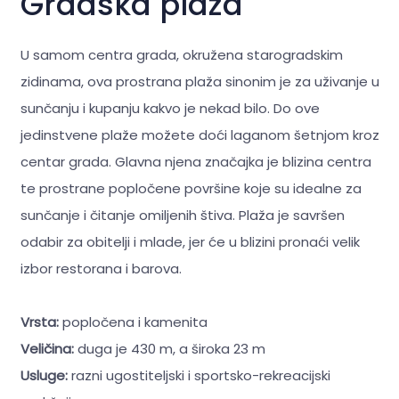
Gradska plaža
U samom centra grada, okružena starogradskim
zidinama, ova prostrana plaža sinonim je za uživanje u
sunčanju i kupanju kakvo je nekad bilo. Do ove
jedinstvene plaže možete doći laganom šetnjom kroz
centar grada. Glavna njena značajka je blizina centra
te prostrane popločene površine koje su idealne za
sunčanje i čitanje omiljenih štiva. Plaža je savršen
odabir za obitelji i mlade, jer će u blizini pronaći velik
izbor restorana i barova.
Vrsta:
popločena i kamenita
Veličina:
duga je 430 m, a široka 23 m
Usluge:
razni ugostiteljski i sportsko-rekreacijski