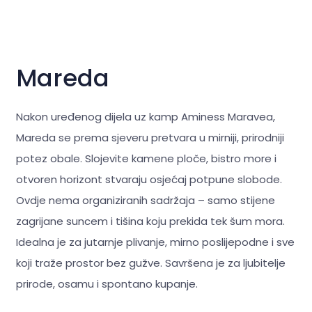
Mareda
Nakon uređenog dijela uz kamp Aminess Maravea,
Mareda se prema sjeveru pretvara u mirniji, prirodniji
potez obale. Slojevite kamene ploče, bistro more i
otvoren horizont stvaraju osjećaj potpune slobode.
Ovdje nema organiziranih sadržaja – samo stijene
zagrijane suncem i tišina koju prekida tek šum mora.
Idealna je za jutarnje plivanje, mirno poslijepodne i sve
koji traže prostor bez gužve. Savršena je za
ljubitelje
prirode, osamu i spontano kupanje.