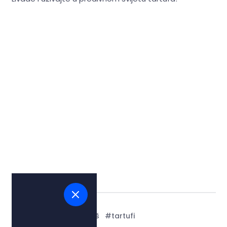
Tags:
#priroda i okoliš
#tartufi