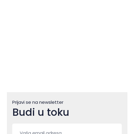
Zlatna koza u bojama
sjeverozapadne Istre
Prijavi se na newsletter
Budi u toku