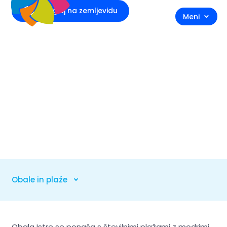
Preglej na zemljevidu
Meni
Obale in plaže
Obale in plaže
Obala Istre se ponaša s številnimi plažami z modrimi