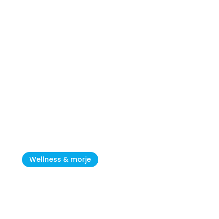
Najboljše plaže v Novigradu
Wellness & morje