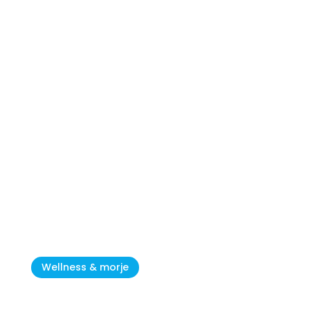
Plaže Jadrana, ki jih boste želeli
raziskati
Wellness & morje