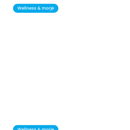
Wellness & morje
5 razlogov, zakaj je Novigrad -
Cittanova popolna destinacija
za oddih
Wellness & morje