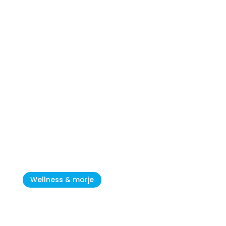
Istrske plaže: užitek v objemu
čistega morja
Wellness & morje