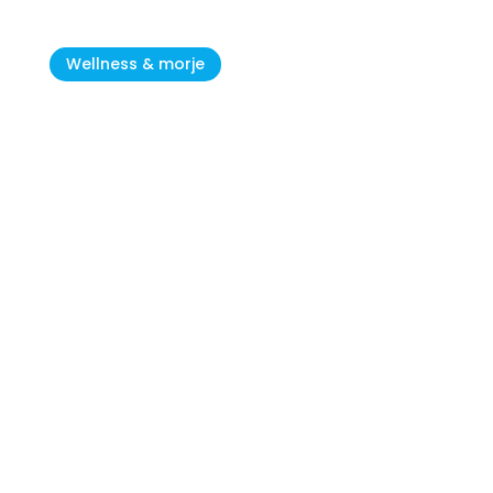
Wellness & morje
Novigrad – Cittanova: Dragulj
Sredozemlja