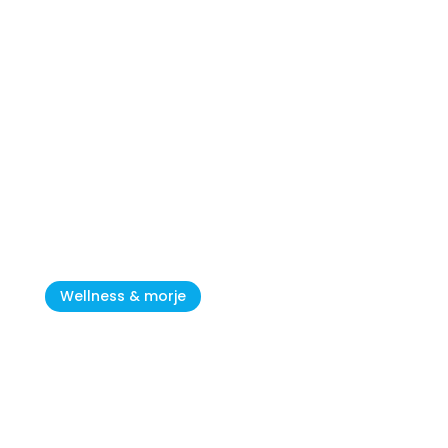
Uvale severozahodne Istre
Wellness & morje