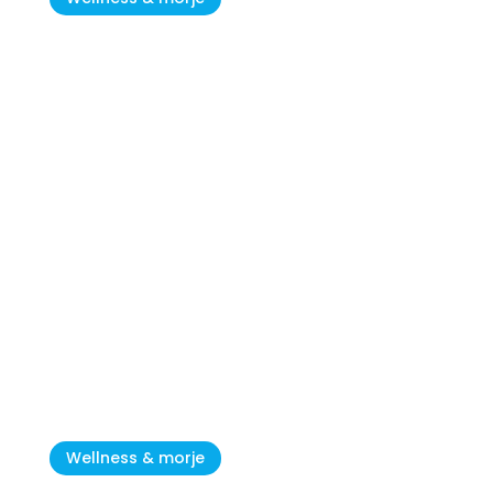
Najboljše plaže v Umagu
Wellness & morje