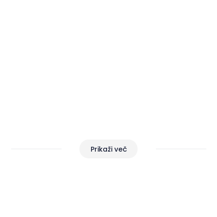
Modre zastave v Istri – kazalci
ekološkega ravnotežja
Prikaži več