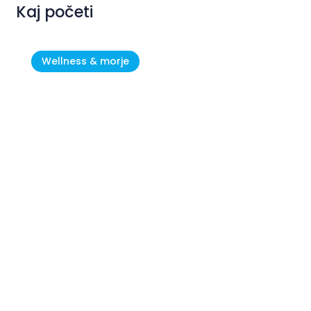
Kaj početi
Wellness & morje
Novigrad – Cittanova: kjer se
Istra doživlja počasi in pristno