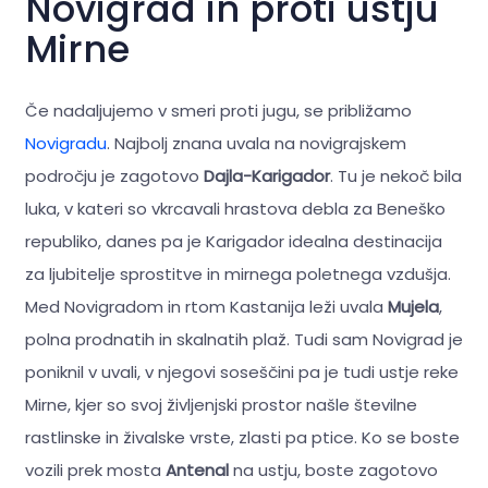
Novigrad in proti ustju
Mirne
Če nadaljujemo v smeri proti jugu, se približamo
Novigradu
. Najbolj znana uvala na novigrajskem
področju je zagotovo
Dajla-Karigador
. Tu je nekoč bila
luka, v kateri so vkrcavali hrastova debla za Beneško
republiko, danes pa je Karigador idealna destinacija
za ljubitelje sprostitve in mirnega poletnega vzdušja.
Med Novigradom in rtom Kastanija leži uvala
Mujela
,
polna prodnatih in skalnatih plaž. Tudi sam Novigrad je
poniknil v uvali, v njegovi soseščini pa je tudi ustje reke
Mirne, kjer so svoj življenjski prostor našle številne
rastlinske in živalske vrste, zlasti pa ptice. Ko se boste
vozili prek mosta
Antenal
na ustju, boste zagotovo