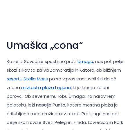
Umaška „cona“
Ko se iz Savudrije spustimo proti
Umagu
, nas pot pelje
skozi slikovita zaliva Zambratija in Katoro, ob bližnjem
resortu Stella Maris
pa se v prostrani uvali širi daleč
znana
mivkasta plaža Laguna
, ki jo krasijo zeleni
borovci. Ob severnemu robu Umaga, na naravnem
polotoku, leži
naselje Punta
, katere mestna plaža je
priljubljena med družinami z otroki. Proti jugu nas pot
pelje skozi uvale Sveti Pelegrin, Finida, Lovrečica in Park