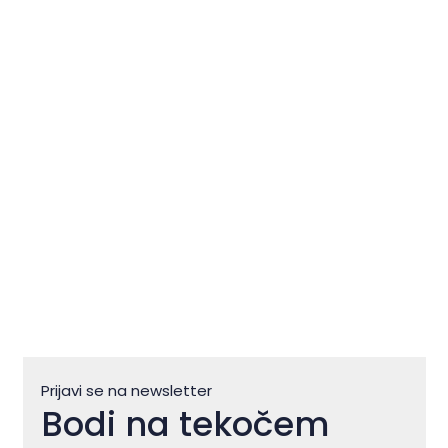
Novigrad – Cittanova: kjer se
Istra doživlja počasi in pristno
Prijavi se na newsletter
Bodi na tekočem