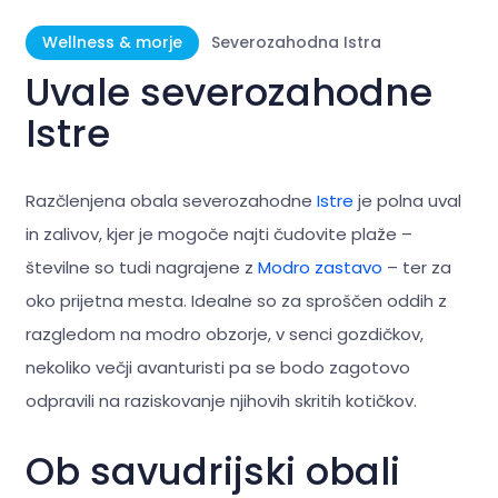
Wellness & morje
Severozahodna Istra
Uvale severozahodne
Istre
Razčlenjena obala severozahodne
Istre
je polna uval
in zalivov, kjer je mogoče najti čudovite plaže –
številne so tudi nagrajene z
Modro zastavo
– ter za
oko prijetna mesta. Idealne so za sproščen oddih z
razgledom na modro obzorje, v senci gozdičkov,
nekoliko večji avanturisti pa se bodo zagotovo
odpravili na raziskovanje njihovih skritih kotičkov.
Ob savudrijski obali