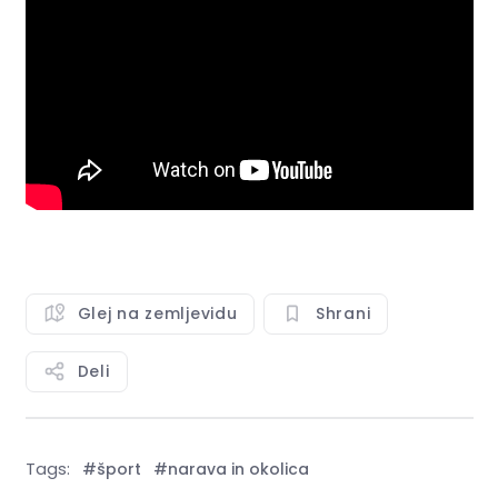
Glej na zemljevidu
Shrani
Deli
Tags:
#šport
#narava in okolica