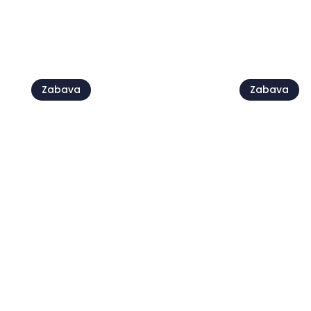
Poglej vse
Zabava
Zabava
Live @Jazz Corner /
Gozdni p
Damjan Grbac Trio
Srečanje
07 avg.
07 avg.