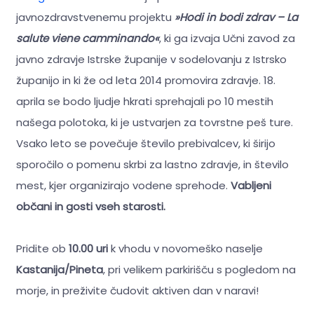
javnozdravstvenemu projektu
»Hodi in bodi zdrav – La
salute viene camminando«
, ki ga izvaja Učni zavod za
javno zdravje Istrske županije v sodelovanju z Istrsko
županijo in ki že od leta 2014 promovira zdravje. 18.
aprila se bodo ljudje hkrati sprehajali po 10 mestih
našega polotoka, ki je ustvarjen za tovrstne peš ture.
Vsako leto se povečuje število prebivalcev, ki širijo
sporočilo o pomenu skrbi za lastno zdravje, in število
mest, kjer organizirajo vodene sprehode.
Vabljeni
občani in gosti vseh starosti.
Pridite ob
10.00 uri
k vhodu v novomeško naselje
Kastanija/Pineta
, pri velikem parkirišču s pogledom na
morje, in preživite čudovit aktiven dan v naravi!