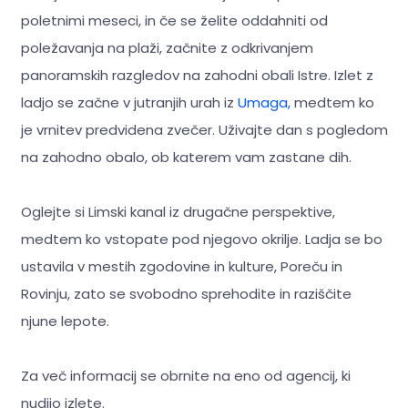
poletnimi meseci, in če se želite oddahniti od
poležavanja na plaži, začnite z odkrivanjem
panoramskih razgledov na zahodni obali Istre. Izlet z
ladjo se začne v jutranjih urah iz
Umaga,
medtem ko
je vrnitev predvidena zvečer. Uživajte dan s pogledom
na zahodno obalo, ob katerem vam zastane dih.
Oglejte si Limski kanal iz drugačne perspektive,
medtem ko vstopate pod njegovo okrilje. Ladja se bo
ustavila v mestih zgodovine in kulture, Poreču in
Rovinju, zato se svobodno sprehodite in raziščite
njune lepote.
Za več informacij se obrnite na eno od agencij, ki
nudijo izlete.