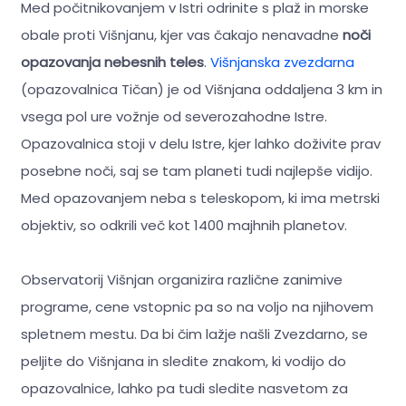
Med počitnikovanjem v Istri odrinite s plaž in morske
obale proti Višnjanu, kjer vas čakajo nenavadne
noči
opazovanja nebesnih teles
.
Višnjanska zvezdarna
(opazovalnica Tičan) je od Višnjana oddaljena 3 km in
vsega pol ure vožnje od severozahodne Istre.
Opazovalnica stoji v delu Istre, kjer lahko doživite prav
posebne noči, saj se tam planeti tudi najlepše vidijo.
Med opazovanjem neba s teleskopom, ki ima metrski
objektiv, so odkrili več kot 1400 majhnih planetov.
Observatorij Višnjan organizira različne zanimive
programe, cene vstopnic pa so na voljo na njihovem
spletnem mestu. Da bi čim lažje našli Zvezdarno, se
peljite do Višnjana in sledite znakom, ki vodijo do
opazovalnice, lahko pa tudi sledite nasvetom za