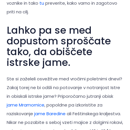
voznike in tako
tu
preverite, kako varno in zagotovo
priti na cilj.
Lahko pa se med
dopustom sproščate
tako, da obiščete
istrske jame.
Ste si zaželeli osvežitve med vročimi poletnimi dnevi?
Zakaj torej ne bi odšli na potovanje v notranjost Istre
in obiskali istrske jame? Priporočamo jutranji obisk
jame Mramornice
, popoldne pa izkoristite za
raziskovanje
jame Baredine
ali Feštinskega kraljestva.
Nikar ne pozabite s seboj vzeti majice z dolgimi rokavi,