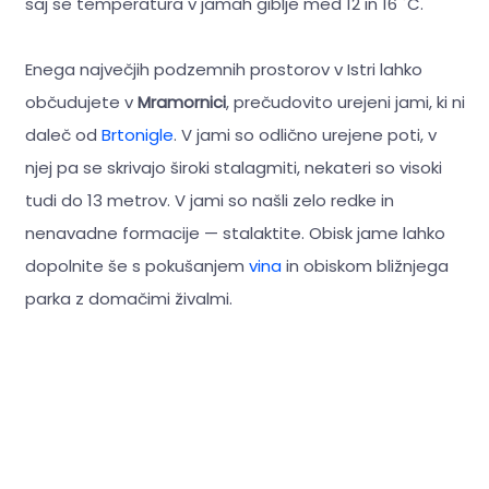
saj se temperatura v jamah giblje med 12 in 16 ˚C.
Enega največjih podzemnih prostorov v Istri lahko
občudujete v
Mramornici
, prečudovito urejeni jami, ki ni
daleč od
Brtonigle
. V jami so odlično urejene poti, v
njej pa se skrivajo široki stalagmiti, nekateri so visoki
tudi do 13 metrov. V jami so našli zelo redke in
nenavadne formacije — stalaktite. Obisk jame lahko
dopolnite še s pokušanjem
vina
in obiskom bližnjega
parka z domačimi živalmi.