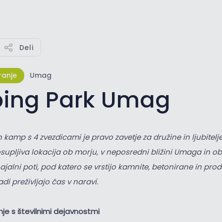
Deli
ranje
Umag
ing Park Umag
 kamp s 4 zvezdicami je pravo zavetje za družine in ljubitelj
upljiva lokacija ob morju, v neposredni bližini Umaga in ob 
ajalni poti, pod katero se vrstijo kamnite, betonirane in pro
adi preživljajo čas v naravi.
je s številnimi dejavnostmi