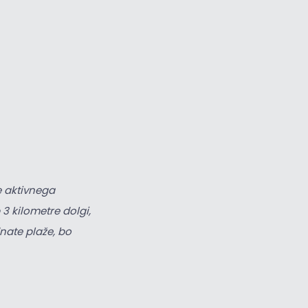
Velik kazalec
Ponastavi orodja
e aktivnega
3 kilometre dolgi,
dnate plaže, bo