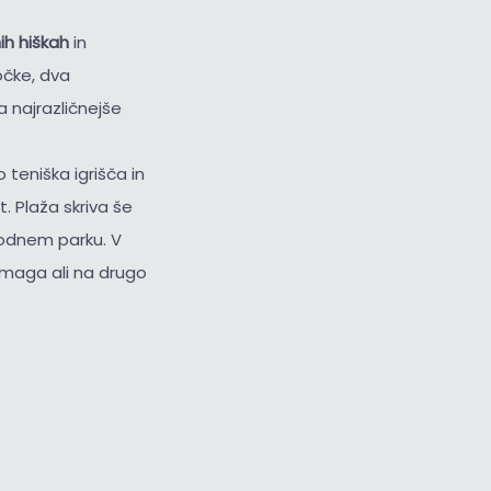
ih hiškah
in
očke, dva
a najrazličnejše
 teniška igrišča in
. Plaža skriva še
 vodnem parku. V
 Umaga ali na drugo