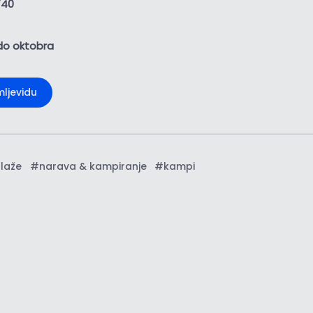
740
 do oktobra
mljevidu
plaže
#narava & kampiranje
#kampi