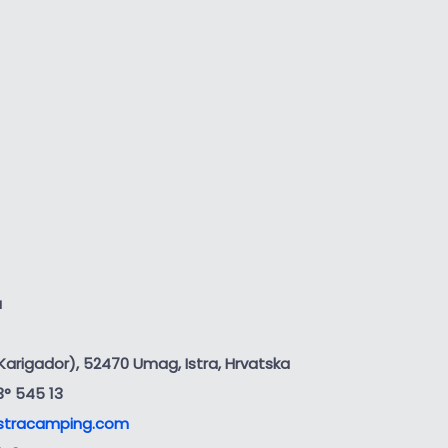
a
(Karigador), 52470 Umag, Istra, Hrvatska
3° 545 13
stracamping.com