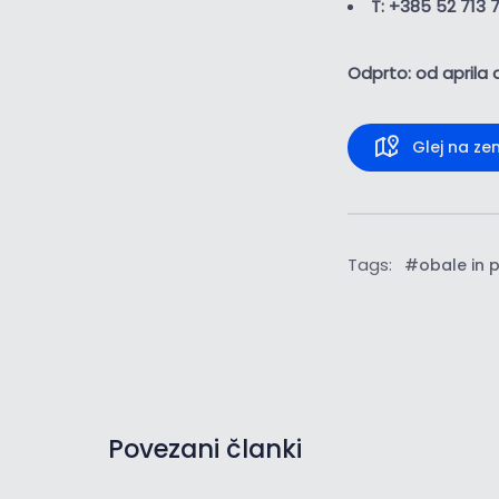
T: +385 52 713 
Odprto: od aprila
Glej na ze
Tags:
#obale in 
Povezani članki