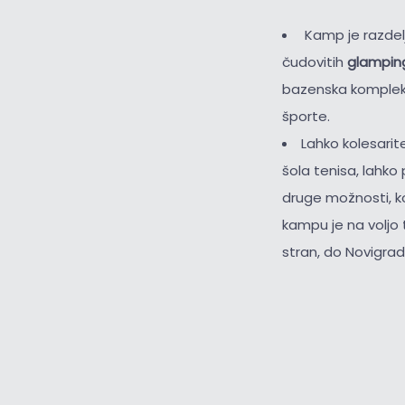
Kamp je razdel
čudovitih
glamping
bazenska kompleksa
športe.
Lahko kolesarit
šola tenisa, lahko
druge možnosti, ko
kampu je na voljo 
stran, do Novigrad