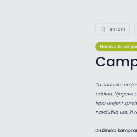
Shrani
Narava & kampi
Camp
Ta čudovito urejen
oddiha. Njegova os
lepo urejeni spreh
navdušila vse, ki r
Družinsko kampiran