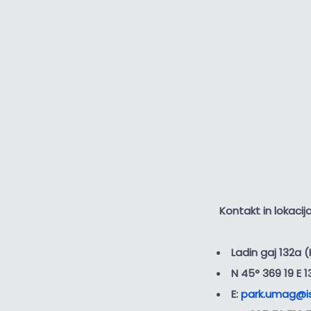
Kontakt in lokacij
Ladin gaj 132a 
N 45° 369 19 E 1
E:
park.umag@i