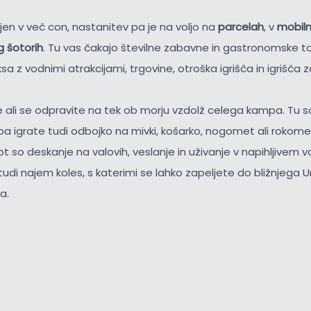
jen v več con, nastanitev pa je na voljo na
parcelah
, v
mobiln
 šotorih
. Tu vas čakajo številne zabavne in gastronomske t
 z vodnimi atrakcijami, trgovine, otroška igrišča in igrišča z
e ali se odpravite na tek ob morju vzdolž celega kampa. Tu so
 pa igrate tudi odbojko na mivki, košarko, nogomet ali rokomet
t so deskanje na valovih, veslanje in uživanje v napihljivem
tudi najem koles, s katerimi se lahko zapeljete do bližnjega
a.