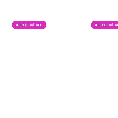
Mostra tutto
Arte e cultura
Arte e cultu
Festa di Santa Maria
della Neve
Kids' Day
08 ago - 09 ago
09 ago