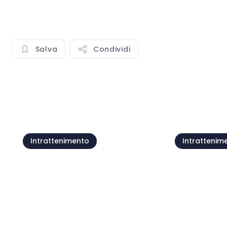
Salva
Condividi
Mostra tutto
Intrattenimento
Intrattenim
Motovun Music
Piazza G