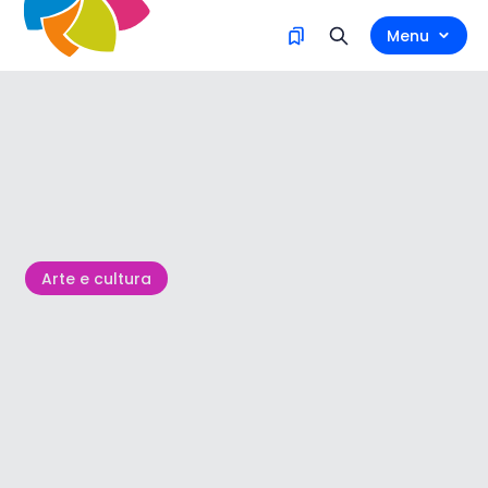
Menu
Arte e cultura
Venerdì 28 agosto - 30 agosto
Cittanova, centro storico
Festa di San Pelagio