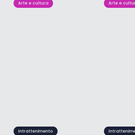
Arte e cultura
Arte e cultu
Festa di Santa Maria
della Neve
Kids' Day
08 ago - 09 ago
09 ago
Mostra tutto
Intrattenimento
Intrattenim