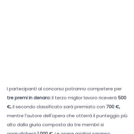
I partecipanti al concorso potranno competere per
tre premi in denaro:
il terzo miglior lavoro riceverà
500
€,
il secondo classificato sarà premiato con
700 €,
mentre l'autore dell'opera che otterrà il punteggio più
alto dalla giuria composta da tre membri si
aggiudicherà
1.000 €.
Le opere migliori saranno