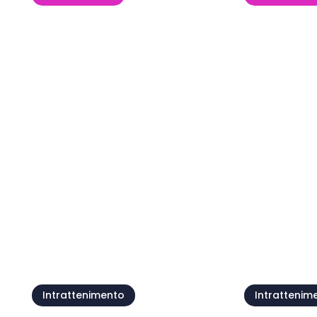
Festa di Santa Maria
della Neve
Kids' Day
08 ago - 09 ago
09 ago
Mostra tutto
Intrattenimento
Intrattenim