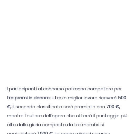
I partecipanti al concorso potranno competere per
tre premi in denaro:
il terzo miglior lavoro riceverà
500
€,
il secondo classificato sarà premiato con
700 €,
mentre l'autore dell'opera che otterrà il punteggio più
alto dalla giuria composta da tre membri si
aggiudicherà
1.000 €.
Le opere migliori saranno