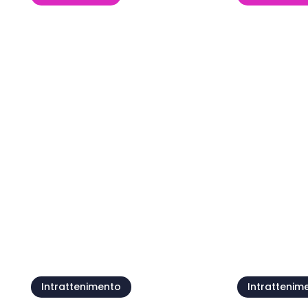
Festa di Santa Maria
della Neve
Kids' Day
08 ago - 09 ago
09 ago
Mostra tutto
Intrattenimento
Intrattenim