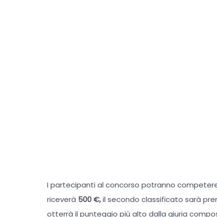
I partecipanti al concorso potranno competer
riceverà
500 €,
il secondo classificato sarà pr
otterrà il punteggio più alto dalla giuria com