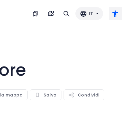
IT
Testo grande
ore
Inverti il colore
Bianco e nero
lla mappa
Salva
Condividi
Spaziatura del carattere
Interlinea