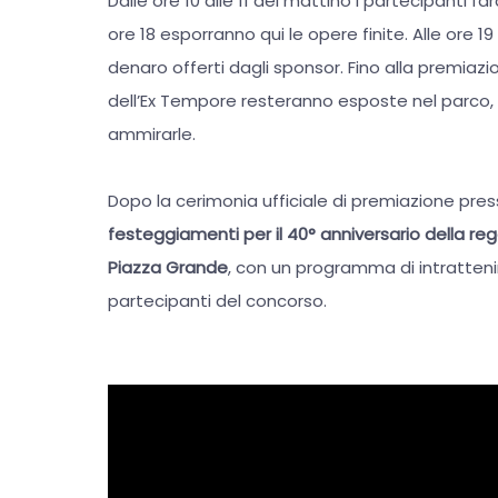
Dalle ore 10 alle 11 del mattino i partecipanti far
ore 18 esporranno qui le opere finite. Alle ore 1
denaro offerti dagli sponsor. Fino alla premiazio
dell’Ex Tempore resteranno esposte nel parco, of
ammirarle.
Dopo la cerimonia ufficiale di premiazione press
festeggiamenti per il 40° anniversario della re
Piazza Grande
, con un programma di intratteni
partecipanti del concorso.