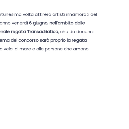
ntunesima volta attirerà artisti innamorati del
t'anno venerdì
6 giugno
,
nell'ambito delle
zionale regata Transadriatica
, che da decenni
 tema del concorso sarà proprio la regata
e a vela, al mare e alle persone che amano
.