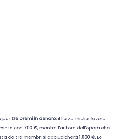
e per
tre premi in denaro:
il terzo miglior lavoro
emiato con
700 €,
mentre l'autore dell'opera che
posta da tre membri si aggiudicherà
1.000 €.
Le