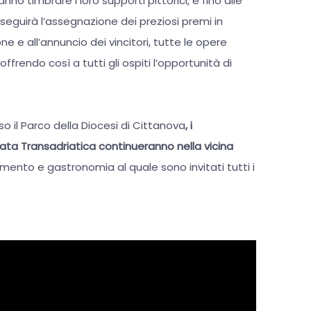
anno timbrare i loro supporti pittorici, e fino alle
9 seguirà l’assegnazione dei preziosi premi in
ne e all’annuncio dei vincitori, tutte le opere
frendo così a tutti gli ospiti l’opportunità di
o il Parco della Diocesi di Cittanova
, i
gata Transadriatica continueranno nella vicina
mento e gastronomia al quale sono invitati tutti i