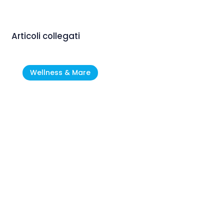
Articoli collegati
Wellness & Mare
Novigrad – Cittanova: Il gioiello