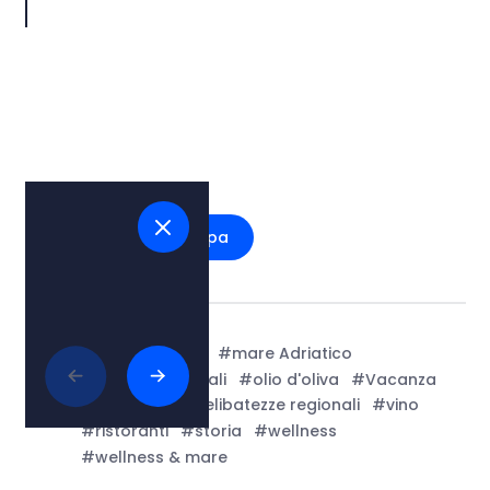
Vedi sulla mappa
Tags:
#arte e cultura
#mare Adriatico
#bellezze naturali
#olio d'oliva
#Vacanza
#spiagge
#prelibatezze regionali
#vino
#ristoranti
#storia
#wellness
#wellness & mare