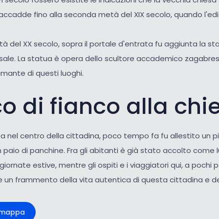
accadde fino alla seconda metà del XIX secolo, quando l'edif
.
 del XX secolo, sopra il portale d'entrata fu aggiunta la st
ale. La statua è opera dello scultore accademico zagabre
mante di questi luoghi.
co di fianco alla chi
a nel centro della cittadina, poco tempo fa fu allestito un 
un paio di panchine. Fra gli abitanti è già stato accolto come 
giornate estive, mentre gli ospiti e i viaggiatori qui, a pochi p
un frammento della vita autentica di questa cittadina e dei
a mappa