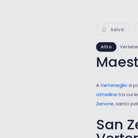
Salva
Altro
Vertene
Maest
A
Verteneglio
vi p
cittadine
tra cui l
Zenone
, santo pat
San Ze