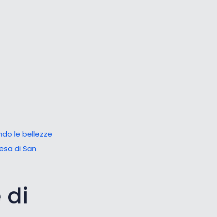
Cursore grande
Ripristina strumenti
ando le bellezze
esa di San
 di