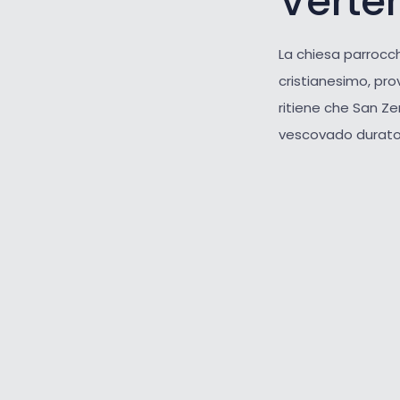
Verte
La chiesa parrocch
cristianesimo, pr
ritiene che San Ze
vescovado durato d