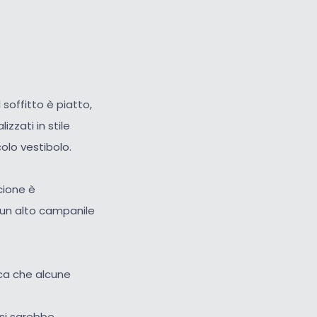
l soffitto è piatto,
izzati in stile
colo vestibolo.
cione è
 un alto campanile
tica che alcune
 si sarebbe