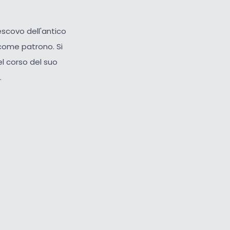
escovo dell'antico
 come patrono. Si
el corso del suo
.