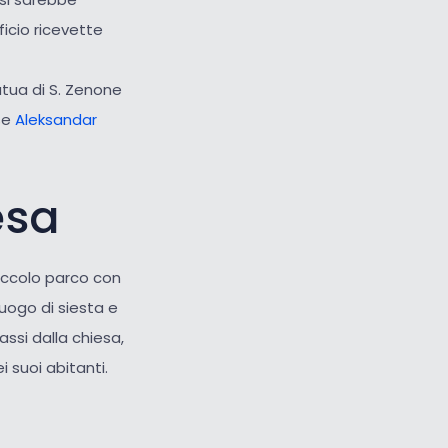
icio ricevette
atua di S. Zenone
se
Aleksandar
esa
piccolo parco con
luogo di siesta e
assi dalla chiesa,
 suoi abitanti.