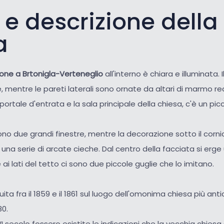
 e descrizione della
a
none a Brtonigla-Verteneglio
all'interno è chiara e illuminata. I
, mentre le pareti laterali sono ornate da altari di marmo real
portale d'entrata e la sala principale della chiesa, c'è un pic
sono due grandi finestre, mentre la decorazione sotto il corni
na serie di arcate cieche. Dal centro della facciata si erge
ai lati del tetto ci sono due piccole guglie che lo imitano.
ita fra il 1859 e il 1861 sul luogo dell'omonima chiesa più an
80.
 secolo fossero esistite le indicazioni che la vecchia chiesa