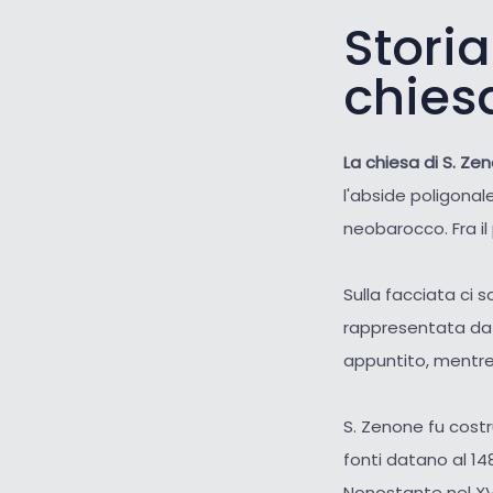
Storia
chies
La chiesa di S. Ze
l'abside poligonale
neobarocco. Fra il 
Sulla facciata ci 
rappresentata da u
appuntito, mentre 
S. Zenone fu costru
fonti datano al 14
Nonostante nel XVI