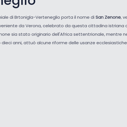
neglio
iale di Brtonigla-Verteneglio porta il nome di
San Zenone
, v
oveniente da Verona, celebrato da questa cittadina istriana
none sia stato originario dell'Africa settentrionale, mentre n
ieci anni, attuò alcune riforme delle usanze ecclesiastiche