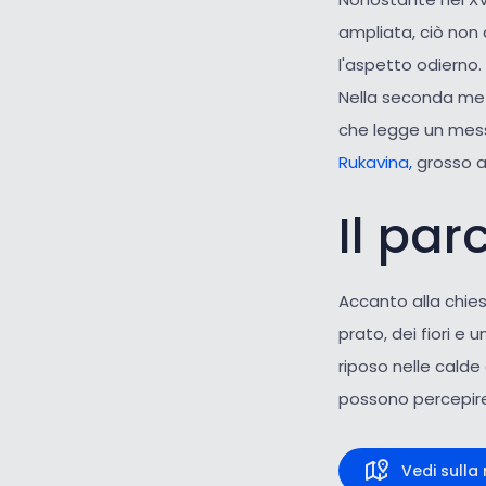
ampliata, ciò non 
l'aspetto odierno
Nella seconda metà
che legge un mess
Rukavina,
grosso a
Il par
Accanto alla chies
prato, dei fiori e 
riposo nelle calde 
possono percepire 
Vedi sull