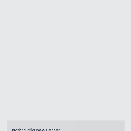
Il Camping Stella Maris è il
miglior campeggio per bambini
in Croazia
Iscriviti alla newsletter