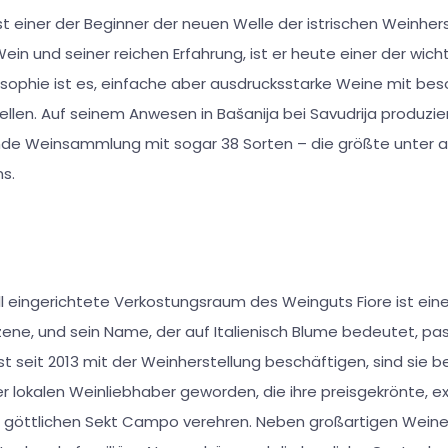
t einer der Beginner der neuen Welle der istrischen Weinhers
ein und seiner reichen Erfahrung, ist er heute einer der wicht
losophie ist es, einfache aber ausdrucksstarke Weine mit b
llen. Auf seinem Anwesen in Bašanija bei Savudrija produzier
de Weinsammlung mit sogar 38 Sorten – die größte unter al
s.
 eingerichtete Verkostungsraum des Weinguts Fiore ist eine
ene, und sein Name, der auf Italienisch Blume bedeutet, pas
st seit 2013 mit der Weinherstellung beschäftigen, sind sie be
er lokalen Weinliebhaber geworden, die ihre preisgekrönte, e
n göttlichen Sekt Campo verehren. Neben großartigen Weine