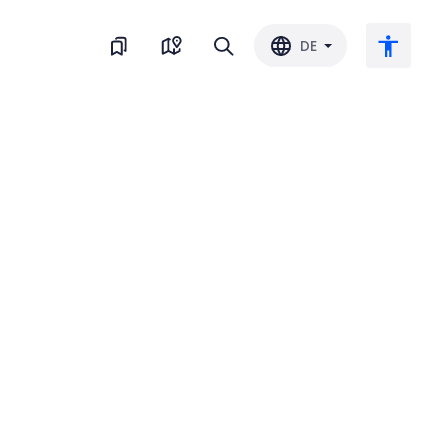
DE
Großer Text
Farbe umkehren
Schwarz-Weiss
Buchstaben-Abstand
Zeilenabstand