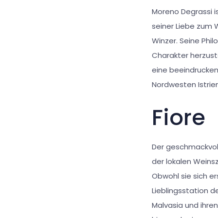
Moreno Degrassi is
seiner Liebe zum W
Winzer. Seine Phi
Charakter herzuste
eine beeindrucken
Nordwesten Istrien
Fiore
Der geschmackvoll
der lokalen Weinsz
Obwohl sie sich er
Lieblingsstation d
Malvasia und ihre