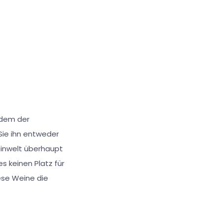
n dem der
Sie ihn entweder
einwelt überhaupt
es keinen Platz für
ese Weine die