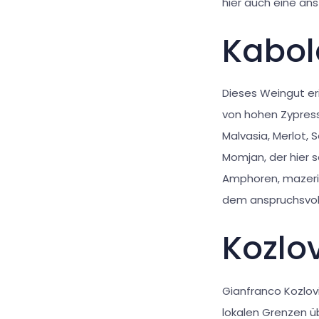
hier auch eine ans
Kabol
Dieses Weingut eri
von hohen Zypress
Malvasia, Merlot,
Momjan, der hier s
Amphoren, mazerie
dem anspruchsvol
Kozlo
Gianfranco Kozlovi
lokalen Grenzen ü