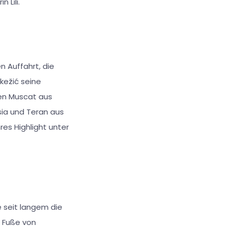
 Lili.
n Auffahrt, die
kežić seine
ten Muscat aus
sia und Teran aus
es Highlight unter
e seit langem die
m Fuße von