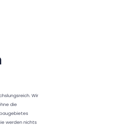
Großer Cursor
Werkzeuge zurücksetzen
n
hslungsreich. Wir
ohne die
nbaugebietes
Sie werden nichts