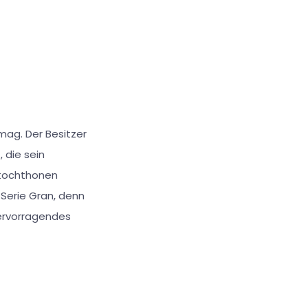
mag. Der Besitzer
, die sein
utochthonen
 Serie Gran, denn
hervorragendes