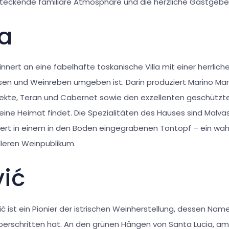
teckende familiäre Atmosphäre und die herzliche Gastgeberin
a
nnert an eine fabelhafte toskanische Villa mit einer herrliche
en und Weinreben umgeben ist. Darin produziert Marino Mar
 Sekte, Teran und Cabernet sowie den exzellenten geschütz
eine Heimat findet. Die Spezialitäten des Hauses sind Malva
rt in einem in den Boden eingegrabenen Tontopf – ein wahr
leren Weinpublikum.
vić
ć ist ein Pionier der istrischen Weinherstellung, dessen Nam
berschritten hat. An den grünen Hängen von Santa Lucia, a