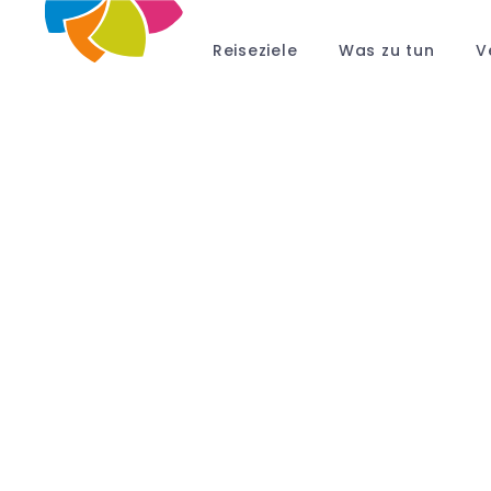
Reiseziele
Was zu tun
V