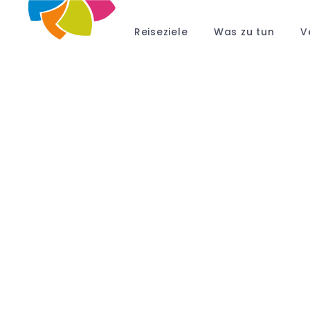
Reiseziele
Was zu tun
V