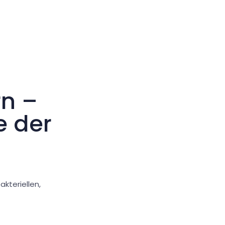
Großer Cursor
Werkzeuge zurücksetzen
rn –
e der
kteriellen,