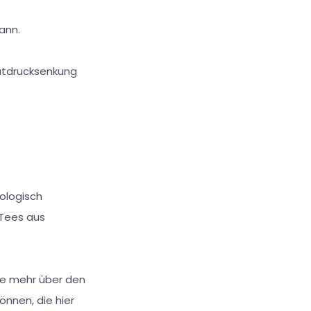
ann.
utdrucksenkung
iologisch
-Tees aus
ie mehr über den
nnen, die hier