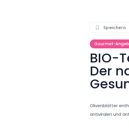
Speichern
Gourmet-Angeb
BIO-T
Der n
Gesun
Olivenblätter enth
antiviralen und an