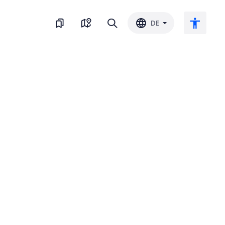
DE
Großer Text
Farbe umkehren
Schwarz-Weiss
Buchstaben-Abstand
Zeilenabstand