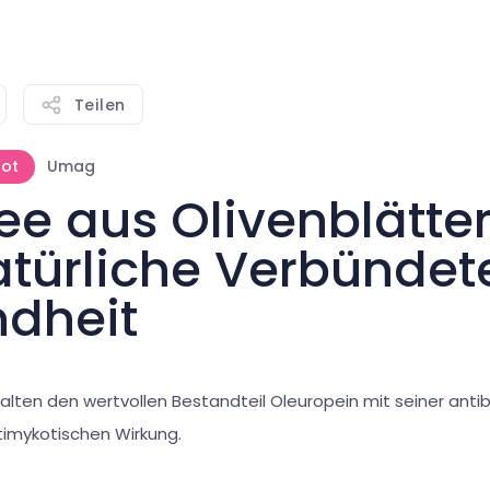
Teilen
ot
Umag
ee aus Olivenblätte
atürliche Verbündet
dheit
alten den wertvollen Bestandteil Oleuropein mit seiner antiba
timykotischen Wirkung.