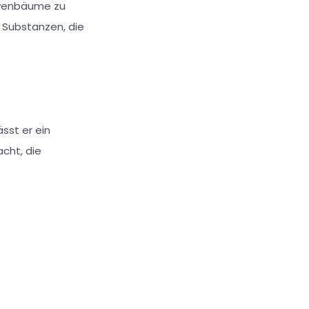
livenbäume zu
e Substanzen, die
ässt er ein
cht, die