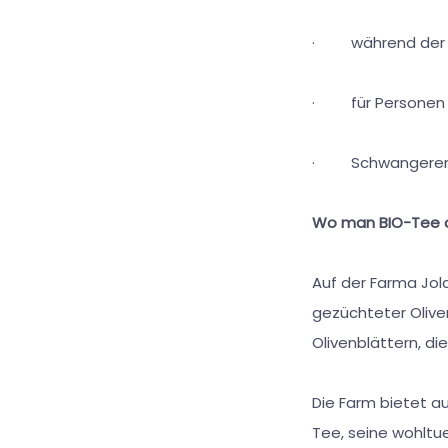
· während der Ei
· für Personen m
· Schwangeren und
Wo man BIO-Tee au
Auf der Farma Jola
gezüchteter Oliven
Olivenblättern, di
Die Farm bietet a
Tee, seine wohltu