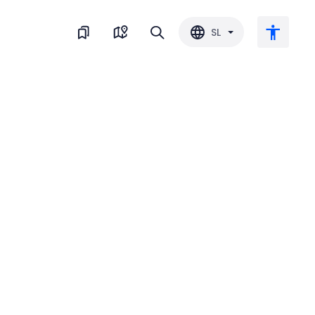
SL
Veliko besedilo
Obrni barvo
Črnobela
Razmik med črkami
Razmik med vrsticami