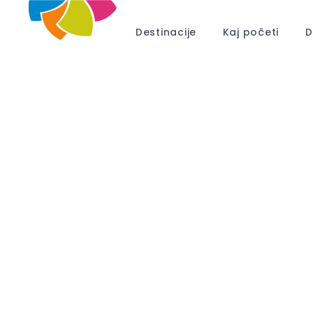
Destinacije
Kaj početi
D