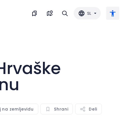
SL
Veliko besedilo
 Hrvaške
Obrni barvo
anu
Črnobela
Razmik med črkami
j na zemljevidu
Shrani
Deli
Razmik med vrsticami