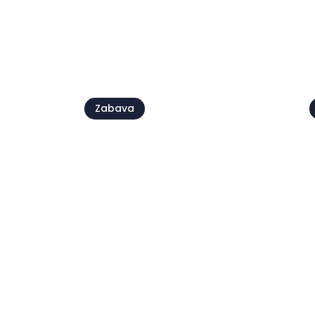
Pogl
Zabava
Live @Jazz Corner /
Damjan Grbac Trio
07 avg.
0