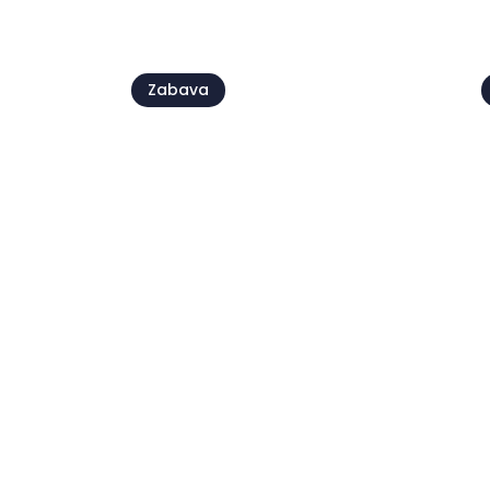
Poglej v
Zabava
Live @Jazz Corner /
Damjan Grbac Trio
07 avg.
0