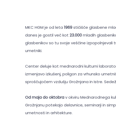
MKC HGM je od leta
1969
stičišče glasbene mla
danes je gostil več kot
23.000
mladih glasbeniko
glasbenikov so tu svoje veščine izpopolnjevali tudi 
umetniki.
Center deluje kot mednarodni kulturni laborator
izmenjavo izkušenj, poligon za vrhunsko umetniš
sproščujočem vzdušju Grožnjana in Istre. Sedež
Od maja do oktobra
v okviru Mednarodnega kul
Grožnjanu potekajo delavnice, seminarji in simpoz
umetnosti in arhitekture.