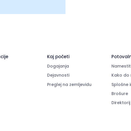
cije
Kaj početi
Potovaln
Dogajanja
Namestit
Dejavnosti
Kako do 
Preglej na zemljevidu
Splošne 
Brošure
Direktorij