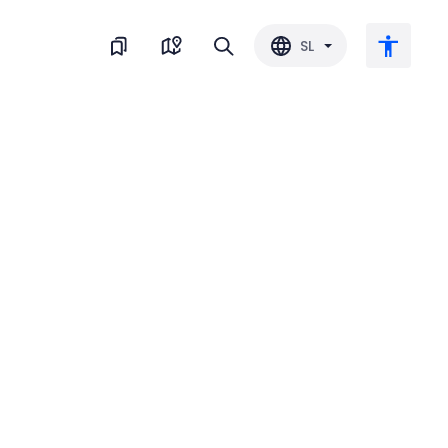
SL
Veliko besedilo
Obrni barvo
Črnobela
Razmik med črkami
Razmik med vrsticami