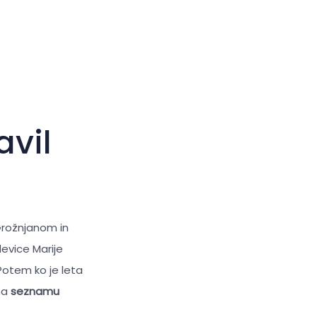
Velik kazalec
Ponastavi orodja
avil
Grožnjanom in
evice Marije
Potem ko je leta
 na
seznamu