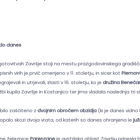
do danes
gotovitvah Završje stoji na mestu prazgodovinskega gradišča
V pisnih virih je prvič omenjeno v 11. stoletju, in sicer kot
Piemon
jevali in utrjevali, zlasti v 16. stoletju, ko je
družina
Benečan
bi kupila Završje in Kostanjico ter jima vladala naslednja tri s
bilo zaščiteno z
dvojnim obročem obzidja
(ki je danes vidno 
opalo skozi dvoja vrata, od katerih so danes ohranjena le
ju
rne železnice
Parenzane
je avstrijska oblast Završju prinesla 