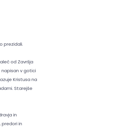
o prezidali.
daleč od Završja
t napisan v gotici
ikazuje Kristusa na
adami. Starejše
ravja in
 predori in