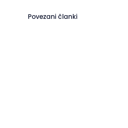
Povezani članki
Zlata koza v barvah
severozahodne Istre