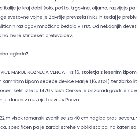
e Italije je kraj dobil šolo, pošto, trgovine, oljarno, razvijejo pa
uge svetovne vojne je Završje prevzela FNRJ in tedaj je prebiv
litičnih razlogov množično bežalo v Trst. Od nekdanjih devet
no živi le štirideset prebivalcev.
redno ogleda?
VICE MARIJE ROŽNEGA VENCA – Iz 16. stoletja z lesenim kipo
n kamnitim kipom sedeče device Marije (16. stol.) ter zbirko l
agoceni kelih iz leta 1476 v lasti Cerkve je bil zaradi gradnje n
in je danes v muzeju Louvre v Parizu.
2 m visok romanski zvonik se za 40 cm nagiba proti severu. 
a, specifičen pa je zaradi strehe v obliki stolpa, na kateri so