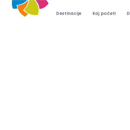
Destinacije
Kaj početi
D