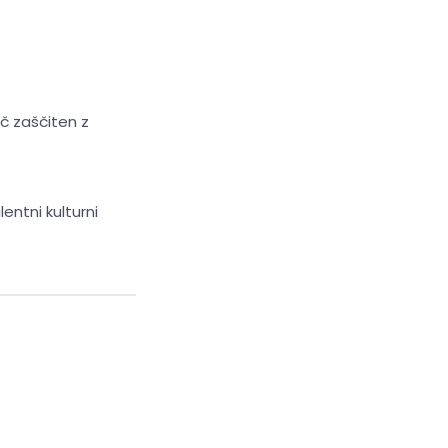
.
č zaščiten z
entni kulturni