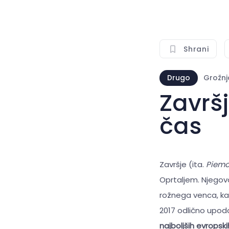
Shrani
Drugo
Grožnj
Završj
čas
Završje (ita.
Piemon
Oprtaljem. Njegov
rožnega venca, k
2017 odlično upodo
najboljših evropsk