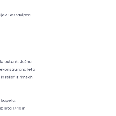
ijev. Sestavljata
e ostanki. Južna
ekonstruirana leta
n relief iz rimskih
 kapelic,
z leta 1740 in