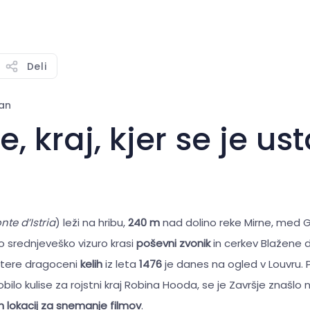
Deli
an
e, kraj, kjer se je ust
te d’Istria
) leži na hribu,
240 m
nad dolino reke Mirne, med 
o srednjeveško vizuro krasi
poševni zvonik
in cerkev Blažene d
atere dragoceni
kelih
iz leta
1476
je danes na ogled v Louvru. 
bilo kulise za rojstni kraj Robina Hooda, se je Završje znašlo
ih lokacij za snemanje filmov
.