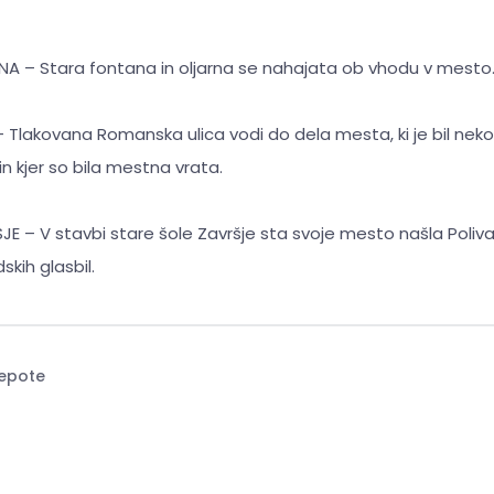
A – Stara fontana in oljarna se nahajata ob vhodu v mesto
Tlakovana Romanska ulica vodi do dela mesta, ki je bil neko
 ​​kjer so bila mestna vrata.
 – V stavbi stare šole Završje sta svoje mesto našla Polival
skih glasbil.
epote