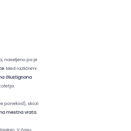
, naseljeno pa je
te
. Med različnimi
a Giustignana
toletja.
le ponekod), skozi
žna mestna vrata
.
blaginjo. V času