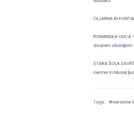
viadukti.
OLJARNA IN FONTAN
ROMANSKA ULICA – 
dvojnim obzidjem in
STARA ŠOLA ZAVRŠJE
center in Muzej ljud
Tags:
#naravne l