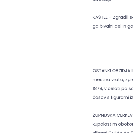
KAŠTEL – Zgradili s
ga bivalni del in 
OSTANKI OBZIDJA I
mestna vrata, zgr
1879, v celoti pa so
časov s figurami iz
ŽUPNIJSKA CERKEV R
kupolastim obokom 
slikami Guilda de 