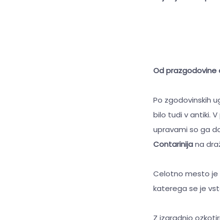
Od prazgodovine 
Po zgodovinskih u
bilo tudi v antiki. 
upravami so ga dogra
Contarinija
na draž
Celotno mesto je 
katerega se je vst
Z izgradnjo ozkoti