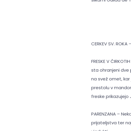
CERKEV SV. ROKA – Z
FRESKE V ČIRKOTIH 
sta ohranjeni dve p
na svež omet, kar j
prestolu v mandorl
freske prikazujejo 
PARENZANA – Nekda
prijateljstva ter n