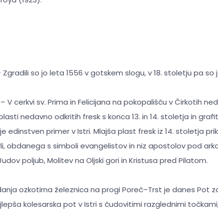
gradili so jo leta 1556 v gotskem slogu, v 18. stoletju pa so j
– V cerkvi sv. Prima in Felicijana na pokopališču v Čirkotih ne
lasti nedavno odkritih fresk s konca 13. in 14. stoletja in graﬁ
e edinstven primer v Istri. Mlajša plast fresk iz 14. stoletja pr
i, obdanega s simboli evangelistov in niz apostolov pod ark
Judov poljub, Molitev na Oljski gori in Kristusa pred Pilatom.
nja ozkotirna železnica na progi Poreč–Trst je danes Pot zd
ajlepša kolesarska pot v Istri s čudovitimi razglednimi točkami,