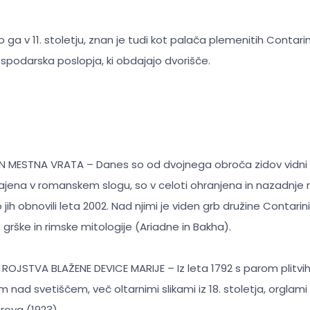
o ga v 11. stoletju, znan je tudi kot palača plemenitih Contarin
gospodarska poslopja, ki obdajajo dvorišče.
N MESTNA VRATA – Danes so od dvojnega obroča zidov vidni l
ajena v romanskem slogu, so v celoti ohranjena in nazadnje r
 jih obnovili leta 2002. Nad njimi je viden grb družine Contarini i
 grške in rimske mitologije (Ariadne in Bakha).
OJSTVA BLAŽENE DEVICE MARIJE – Iz leta 1792 s parom plitvih
nad svetiščem, več oltarnimi slikami iz 18. stoletja, orglami i
Troya (1923).