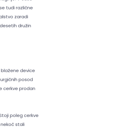
 se tudi različne
alstvo zaradi
desetih družin
m blažene device
iturgičnih posod
ove cerkve prodan
Stoji poleg cerkve
 nekoč stali