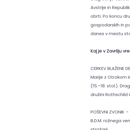
Avstrije in Republik
obrti. Po koncu dr
gospodarskih in po
danes v mestu stal
Kaj je v Završju v
CERKEV BLAŽENE DE
Marije z Otrokom i
(15.–18. stol.). Dr
družini Rothschild 
POŠEVNI ZVONIK – 2
B.D.M. rožnega venc
stražarji.