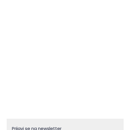
Tedenski pregled dogodkov |
3.–9. avgust
Prijavi se na newsletter