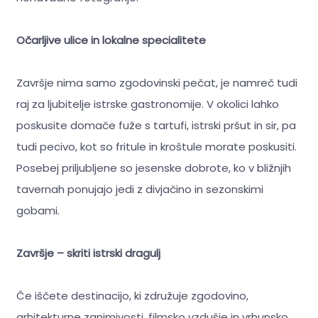
Očarljive ulice in lokalne specialitete
Završje nima samo zgodovinski pečat, je namreč tudi
raj za ljubitelje istrske gastronomije. V okolici lahko
poskusite domače fuže s tartufi, istrski pršut in sir, pa
tudi pecivo, kot so fritule in kroštule morate poskusiti.
Posebej priljubljene so jesenske dobrote, ko v bližnjih
tavernah ponujajo jedi z divjačino in sezonskimi
gobami.
Završje – skriti istrski dragulj
Če iščete destinacijo, ki združuje zgodovino,
arhitekturne zanimivosti, filmsko vzdušje in vrhunsko