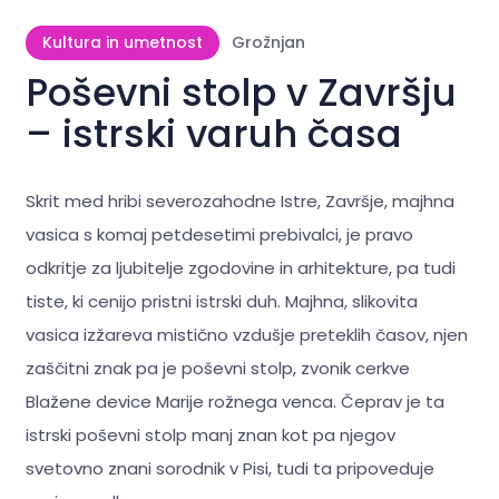
Kultura in umetnost
Grožnjan
Poševni stolp v Završju
– istrski varuh časa
Skrit med hribi severozahodne Istre, Završje, majhna
vasica s komaj petdesetimi prebivalci, je pravo
odkritje za ljubitelje zgodovine in arhitekture, pa tudi
tiste, ki cenijo pristni istrski duh. Majhna, slikovita
vasica izžareva mistično vzdušje preteklih časov, njen
zaščitni znak pa je poševni stolp, zvonik cerkve
Blažene device Marije rožnega venca. Čeprav je ta
istrski poševni stolp manj znan kot pa njegov
svetovno znani sorodnik v Pisi, tudi ta pripoveduje