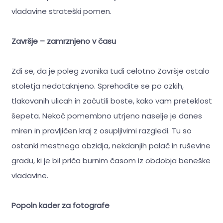
vladavine strateški pomen.
Završje – zamrznjeno v času
Zdi se, da je poleg zvonika tudi celotno Završje ostalo
stoletja nedotaknjeno. Sprehodite se po ozkih,
tlakovanih ulicah in začutili boste, kako vam preteklost
šepeta. Nekoč pomembno utrjeno naselje je danes
miren in pravljičen kraj z osupljivimi razgledi. Tu so
ostanki mestnega obzidja, nekdanjih palač in ruševine
gradu, ki je bil priča burnim časom iz obdobja beneške
vladavine.
Popoln kader za fotografe