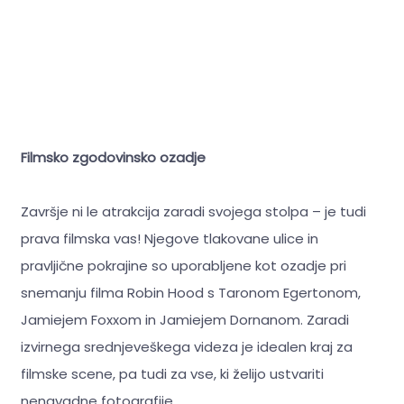
Filmsko zgodovinsko ozadje
Završje ni le atrakcija zaradi svojega stolpa – je tudi
prava filmska vas! Njegove tlakovane ulice in
pravljične pokrajine so uporabljene kot ozadje pri
snemanju filma Robin Hood s Taronom Egertonom,
Jamiejem Foxxom in Jamiejem Dornanom. Zaradi
izvirnega srednjeveškega videza je idealen kraj za
filmske scene, pa tudi za vse, ki želijo ustvariti
nenavadne fotografije.