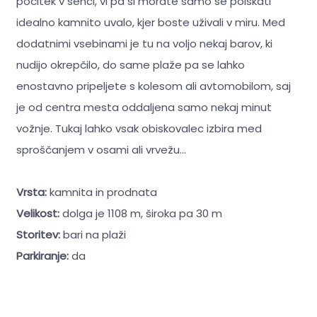
počitek v senci, vi pa si morate samo še poiskati
idealno kamnito uvalo, kjer boste uživali v miru. Med
dodatnimi vsebinami je tu na voljo nekaj barov, ki
nudijo okrepčilo, do same plaže pa se lahko
enostavno pripeljete s kolesom ali avtomobilom, saj
je od centra mesta oddaljena samo nekaj minut
vožnje. Tukaj lahko vsak obiskovalec izbira med
sproščanjem v osami ali vrvežu...
Vrsta:
kamnita in prodnata
Velikost:
dolga je 1108 m, široka pa 30 m
Storitev:
bari na plaži
Parkiranje:
da