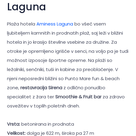
Laguna
Plaža hotela
Aminess Laguna
bo všeč vsem
ljubiteljem kamnitih in prodnatih plaž, saj leži v bližini
hotela in jo krasijo številne vsebine za družine. Za
otroke je opremljeno igrišče v senci, na voljo pa je tudi
možnost izposoje športne opreme. Na plaži so
ležalniki, senčniki, tuši in kabine za preoblačenje. V
njeni neposredni bližini so Punto Mare fun & beach
zone,
restavracija Sirena
z odlično ponudbo
specialitet z žara ter
Smoothie & Fruit bar
za zdravo
osvežitev v toplih poletnih dneh.
Vrsta:
betonirana in prodnata
Velikost:
dolga je 622 m, široka pa 27 m