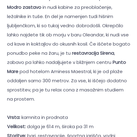
Modro zastavo
in nudi kabine za preoblačenje,
ležalnike in tuše. En del je namenjen tudi hišnim
ljubljenčkom, ki so tukaj vedno dobrodošli. Okrepčilo
lahko najdete tik ob morju v baru Oleandar, ki nudi vse
od kave in koktajlov do okusnih kosil. Če iščete bogato
ponudbo peke na žaru, je tu
restavracija Sirena
,
zabavo pa lahko nadaljujete v bližnjem centru
Punto
Mare
pod hotelom Aminess Maestral, ki je od plaže
oddaljen samo 300 metrov. Za vse, ki iščejo dodatno
sprostitev, pa je tu relax cona z masažnim studiem
na prostem.
Vrsta:
kamnita in prodnata
Velikost:
dolga je 614 m, široka pa 31 m
Storitve:
bari, restavracije, športna igrišča, vodni