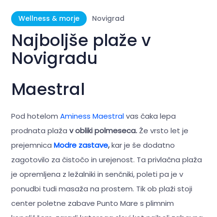
Wellness & morje
Novigrad
Najboljše plaže v
Novigradu
Maestral
Pod hotelom
Aminess Maestral
vas čaka lepa
prodnata plaža
v obliki polmeseca.
Že vrsto let je
prejemnica
Modre zastave
,
kar je še dodatno
zagotovilo za čistočo in urejenost. Ta privlačna plaža
je opremljena z ležalniki in senčniki, poleti pa je v
ponudbi tudi masaža na prostem. Tik ob plaži stoji
center poletne zabave Punto Mare s plimnim