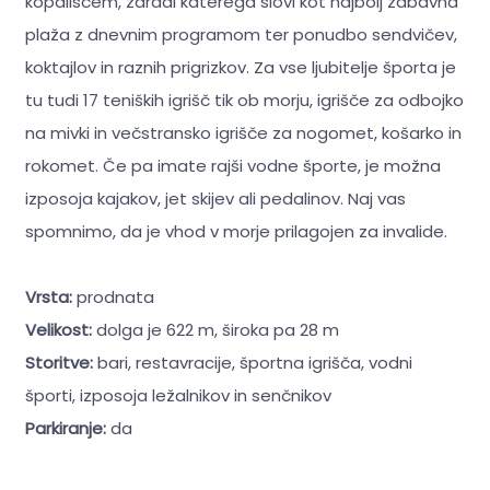
kopališčem, zaradi katerega slovi kot najbolj zabavna
plaža z dnevnim programom ter ponudbo sendvičev,
koktajlov in raznih prigrizkov. Za vse ljubitelje športa je
tu tudi 17 teniških igrišč tik ob morju, igrišče za odbojko
na mivki in večstransko igrišče za nogomet, košarko in
rokomet. Če pa imate rajši vodne športe, je možna
izposoja kajakov, jet skijev ali pedalinov. Naj vas
spomnimo, da je vhod v morje prilagojen za invalide.
Vrsta:
prodnata
Velikost:
dolga je 622 m, široka pa 28 m
Storitve:
bari, restavracije, športna igrišča, vodni
športi, izposoja ležalnikov in senčnikov
Parkiranje:
da