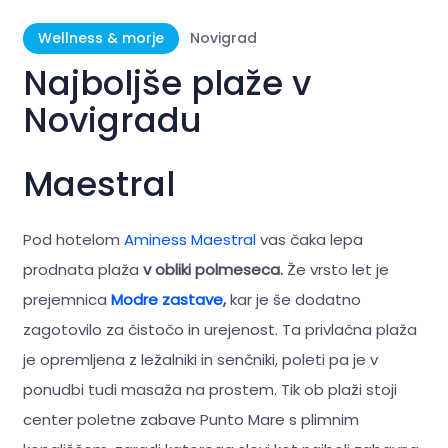
Wellness & morje
Novigrad
Najboljše plaže v
Novigradu
Maestral
Pod hotelom
Aminess Maestral
vas čaka lepa
prodnata plaža
v obliki polmeseca.
Že vrsto let je
prejemnica
Modre zastave
,
kar je še dodatno
zagotovilo za čistočo in urejenost. Ta privlačna plaža
je opremljena z ležalniki in senčniki, poleti pa je v
ponudbi tudi masaža na prostem. Tik ob plaži stoji
center poletne zabave Punto Mare s plimnim