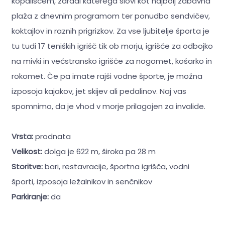
kopališčem, zaradi katerega slovi kot najbolj zabavna
plaža z dnevnim programom ter ponudbo sendvičev,
koktajlov in raznih prigrizkov. Za vse ljubitelje športa je
tu tudi 17 teniških igrišč tik ob morju, igrišče za odbojko
na mivki in večstransko igrišče za nogomet, košarko in
rokomet. Če pa imate rajši vodne športe, je možna
izposoja kajakov, jet skijev ali pedalinov. Naj vas
spomnimo, da je vhod v morje prilagojen za invalide.
Vrsta:
prodnata
Velikost:
dolga je 622 m, široka pa 28 m
Storitve:
bari, restavracije, športna igrišča, vodni
športi, izposoja ležalnikov in senčnikov
Parkiranje:
da