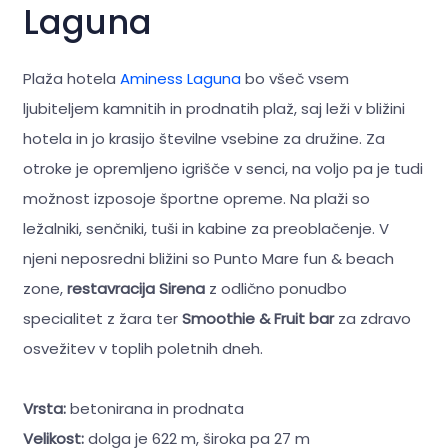
Laguna
Plaža hotela
Aminess Laguna
bo všeč vsem
ljubiteljem kamnitih in prodnatih plaž, saj leži v bližini
hotela in jo krasijo številne vsebine za družine. Za
otroke je opremljeno igrišče v senci, na voljo pa je tudi
možnost izposoje športne opreme. Na plaži so
ležalniki, senčniki, tuši in kabine za preoblačenje. V
njeni neposredni bližini so Punto Mare fun & beach
zone,
restavracija Sirena
z odlično ponudbo
specialitet z žara ter
Smoothie & Fruit bar
za zdravo
osvežitev v toplih poletnih dneh.
Vrsta:
betonirana in prodnata
Velikost:
dolga je 622 m, široka pa 27 m