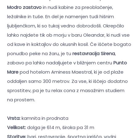
Modro zastavo
in nudi kabine za preoblačenje,
ležalnike in tuše. En del je namenjen tudi hišnim
ljubljenčkom, ki so tukaj vedno dobrodošli. Okrepčilo
lahko najdete tik ob morju v baru Oleandar, ki nudi vse
od kave in koktajlov do okusnih kosil. Če iščete bogato
ponudbo peke na žaru, je tu
restavracija Sirena
,
zabavo pa lahko nadaljujete v bližnjem centru
Punto
Mare
pod hotelom Aminess Maestral, ki je od plaže
oddaljen samo 300 metrov. Za vse, ki iščejo dodatno
sprostitev, pa je tu relax cona z masažnim studiem
na prostem.
Vrsta:
kamnita in prodnata
Velikost:
dolga je 614 m, široka pa 31 m
Storitve:
bari, restavracije, športna igrišča, vodni