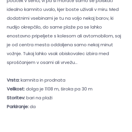
počitek v senci, vi pa si morate samo še poiskati
idealno kamnito uvalo, kjer boste uživali v miru. Med
dodatnimi vsebinami je tu na voljo nekaj barov, ki
nudijo okrepčilo, do same plaže pa se lahko
enostavno pripeljete s kolesom ali avtomobilom, saj
je od centra mesta oddaljena samo nekaj minut
vožnje. Tukaj lahko vsak obiskovalec izbira med
sproščanjem v osami ali vrvežu...
Vrsta:
kamnita in prodnata
Velikost:
dolga je 1108 m, široka pa 30 m
Storitev:
bari na plaži
Parkiranje:
da