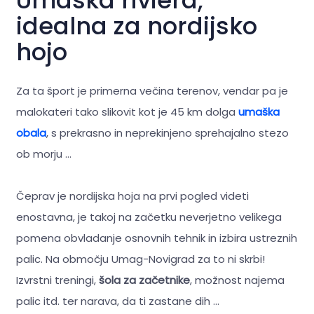
Umaška riviera,
idealna za nordijsko
hojo
Za ta šport je primerna večina terenov, vendar pa je
malokateri tako slikovit kot je 45 km dolga
umaška
obala
, s prekrasno in neprekinjeno sprehajalno stezo
ob morju …
Čeprav je nordijska hoja na prvi pogled videti
enostavna, je takoj na začetku neverjetno velikega
pomena obvladanje osnovnih tehnik in izbira ustreznih
palic. Na območju Umag-Novigrad za to ni skrbi!
Izvrstni treningi,
šola za začetnike
, možnost najema
palic itd. ter narava, da ti zastane dih …