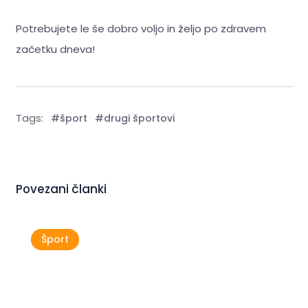
Potrebujete le še dobro voljo in željo po zdravem
začetku dneva!
Tags:
#šport
#drugi športovi
Povezani članki
Šport