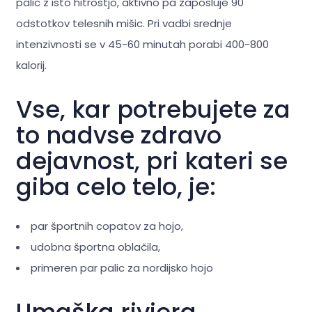
palic z isto hitrostjo, aktivno pa zaposluje 90
odstotkov telesnih mišic. Pri vadbi srednje
intenzivnosti se v 45-60 minutah porabi 400-800
kalorij.
Vse, kar potrebujete za
to nadvse zdravo
dejavnost, pri kateri se
giba celo telo, je:
par športnih copatov za hojo,
udobna športna oblačila,
primeren par palic za nordijsko hojo