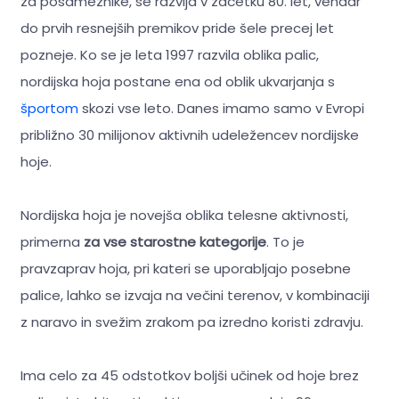
za posameznike, se razvija v začetku 80. let, vendar
do prvih resnejših premikov pride šele precej let
pozneje. Ko se je leta 1997 razvila oblika palic,
nordijska hoja postane ena od oblik ukvarjanja s
športom
skozi vse leto. Danes imamo samo v Evropi
približno 30 milijonov aktivnih udeležencev nordijske
hoje.
Nordijska hoja je novejša oblika telesne aktivnosti,
primerna
za vse starostne kategorije
. To je
pravzaprav hoja, pri kateri se uporabljajo posebne
palice, lahko se izvaja na večini terenov, v kombinaciji
z naravo in svežim zrakom pa izredno koristi zdravju.
Ima celo za 45 odstotkov boljši učinek od hoje brez